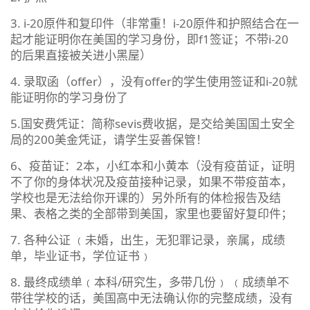
3. i-20原件和复印件（非常重！i-20原件和护照结合在一
起才能证明你在美国的学习身份，即f1签证；不带i-20
的后果直接被关进小黑屋）
4. 录取函（offer），没有offer的学生使用签证和i-20就
能证明你的学习身份了
5.国安费凭证：简称sevis费收据，是交给美国国土安全
局的200美金凭证，请学生妥善保管！
6、疫苗证：2本，小红本和小黄本（没有疫苗证，证明
不了你的身体状况及疫苗接种记录，如果不带疫苗本，
学校也是无法给你开课的）另外所有的体检报告及结
果、表格之类的全部带到美国，家里也要留好复印件；
7. 各种公证 ﹙未婚，出生，无犯罪记录，亲属，成绩
单，毕业证书，学位证书﹚
8. 最终成绩单﹙本科/研究生，多带几份﹚ ﹙成绩单不
带往学校的话，美国高中无法确认你的完整成绩，没有