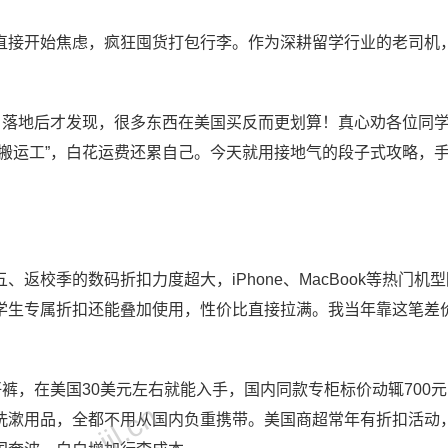
直接开始焦虑，疯狂囤货打包行李。作为深耕留学行业的老司机
，落地后才发现，很多东西在美国买反而更划算！真心劝各位同
搬运工”，白花运费还累自己。今天就用接地气的段子式攻略，
返校季的数码折扣力度超大，iPhone、MacBook等热门机
学生专属折扣还能叠加使用，性价比直接拉满。我当年靠这笔差
牛仔裤，在美国30美元左右就能入手，国内同款专柜标价动辄700
洗漱用品，全都不用从国内负重携带。美国商超常年有折扣活动