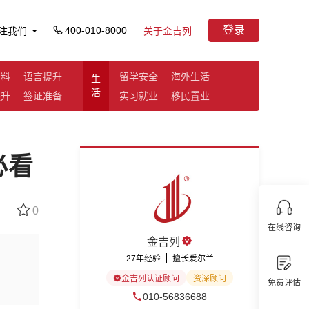
登录
400-010-8000
注我们
关于金吉列
资料
语言提升
留学安全
海外生活
生
活
提升
签证准备
实习就业
移民置业
必看
0
在线咨询
金吉列
27年经验
擅长爱尔兰
金吉列认证顾问
资深顾问
免费评估
010-56836688