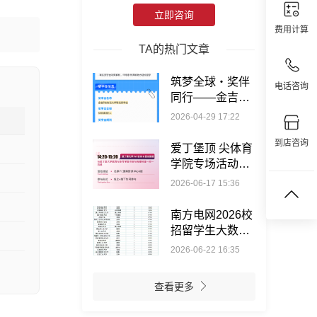
立即咨询
费用计算
TA的热门文章
筑梦全球・奖伴
电话咨询
同行——金吉列
奖学金系列直播
2026-04-29 17:22
活动来袭
到店咨询
爱丁堡顶 尖体育
学院专场活动，
讲座+面试+校友
2026-06-17 15:36
分享免费参与
南方电网2026校
招留学生大数
据：294位全球
2026-06-22 16:35
学子圆梦，硕博
学历高度适配
查看更多