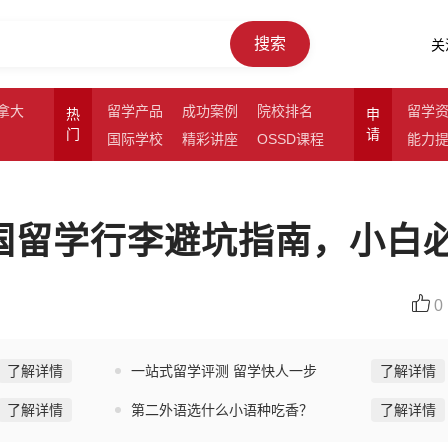
搜索
关
拿大
留学产品
成功案例
院校排名
留学
热
申
门
请
国际学校
精彩讲座
OSSD课程
能力
美国留学行李避坑指南，小白
0
了解详情
一站式留学评测 留学快人一步
了解详情
了解详情
第二外语选什么小语种吃香？
了解详情