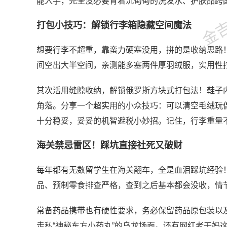
金吉列
能入手，完全没必要背着沉甸甸的洗发水、护肤品跨
打包小技巧：解锁行李箱隐藏空间魔法
想要行李不超重，靠蛮力硬塞没用，拼的是收纳思路
间空出大半空间，亲测能多塞两件厚羽绒服，实用性
其次活用缝隙收纳，解锁俄罗斯方块式打包法！鞋子
角落。分享一个超实用的小众技巧：可以清空毛绒玩
十分稳妥，妥妥的机智避税小妙招。记住，行李重量
海关禁忌雷区！踩坑直接社死又破财
每年都有无数留学生在海关翻车，全是血泪踩坑经验
品、预制零食排查严格，查到之后基本都会没收，情
常备药品携带也有硬性要求，务必保留药品原包装以
走私“神秘东方小药丸”的乌龙场面。还有网红老干妈