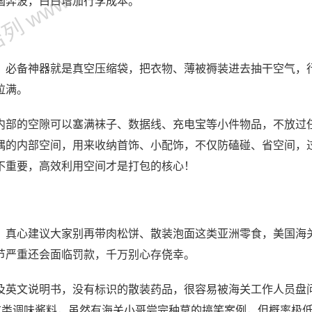
 www.jjl.cn
国奔波，白白增加行李成本。
！必备神器就是真空压缩袋，把衣物、薄被褥装进去抽干空气，
拉满。
内部的空隙可以塞满袜子、数据线、充电宝等小件物品，不放过
偶的内部空间，用来收纳首饰、小配饰，不仅防磕碰、省空间，
不重要，高效利用空间才是打包的核心！
！真心建议大家别再带肉松饼、散装泡面这类亚洲零食，美国海
节严重还会面临罚款，千万别心存侥幸。
及英文说明书，没有标识的散装药品，很容易被海关工作人员盘
这类调味酱料，虽然有海关小哥尝完种草的搞笑案例，但概率极