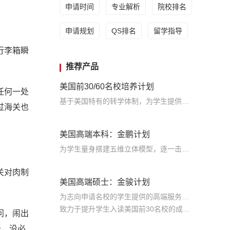
申请时间
专业解析
院校排名
申请规划
QS排名
留学指导
行李箱瞬
推荐产品
美国前30/60名校培养计划
任何一处
基于美国特有的转学体制，为学生提供包括学术、领导力、职业等在内的长时段服务，让学生既获得名校录取，又有读完名校的实力
过海关也
美国高端本科：金鹏计划
为学生量身搭建五维立体模型，逐一击破痛点，致力于提高美国TOP30本科录取成功率
关对肉制
美国高端硕士：金骏计划
为志向申请名校的学生提供的高端服务产品
致力于提升学生入读美国前30名校的成功率
问，闹出
产品中涵盖背景提升项目基金，学生可根据自身背景任意选择海内/外科研与职场提升等项目
低，没必