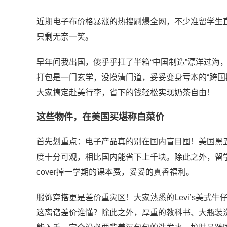
近期电子布价格暴涨的热搜刷爆全网，不少准留学生
只剩无奈一笑。
早年间我出国，傻乎乎扛了半箱“中国制造”漂洋过海
打包是一门玄学，没摸清门道，妥妥变身亏本的“跨国
大家搞定赴美行李，省下的钱轻松实现奶茶自由！
这些物件，在美国买堪称白菜价
首先划重点：电子产品真的别在国内盲目囤！美国黑五、
度十分可观，相比国内能省下上千块。除此之外，留
cover掉一学期的课本费，妥妥的真香福利。
服饰穿搭更是差价重灾区！大家熟悉的Levi’s美式
这离谱差价谁懂？除此之外，厚重的教科书、大瓶装