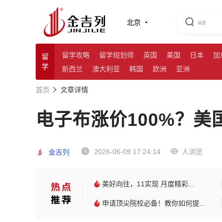
北京
留学攻略
留学规划师
英国
美国
日本
加
留
学
新西兰
澳大利亚
韩国
欧洲
亚洲
首页
文章详情
电子布涨价100%？
2026-06-09 17:24:14
人浏览
金吉列
美好向往，11实现 月度精彩...
申请顶尖院校必备！教你如何提...