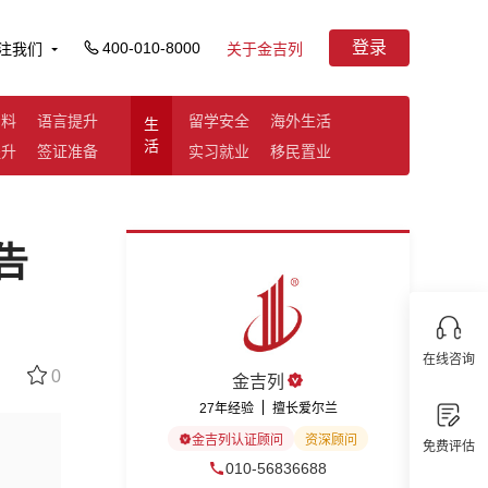
登录
400-010-8000
注我们
关于金吉列
资料
语言提升
留学安全
海外生活
生
活
提升
签证准备
实习就业
移民置业
告
在线咨询
0
金吉列
27年经验
擅长爱尔兰
金吉列认证顾问
资深顾问
免费评估
010-56836688