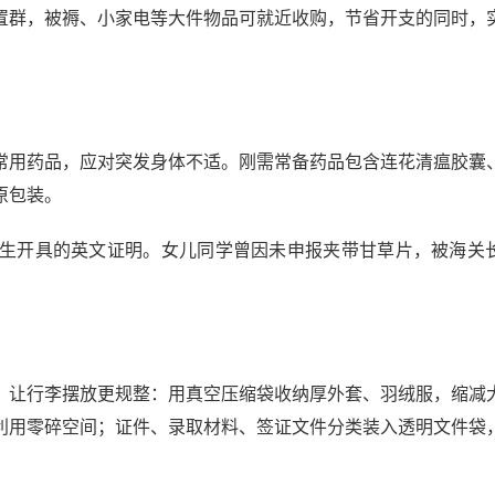
置群，被褥、小家电等大件物品可就近收购，节省开支的同时，
常用药品，应对突发身体不适。刚需常备药品包含连花清瘟胶囊
原包装。
生开具的英文证明。女儿同学曾因未申报夹带甘草片，被海关
，让行李摆放更规整：用真空压缩袋收纳厚外套、羽绒服，缩减
利用零碎空间；证件、录取材料、签证文件分类装入透明文件袋