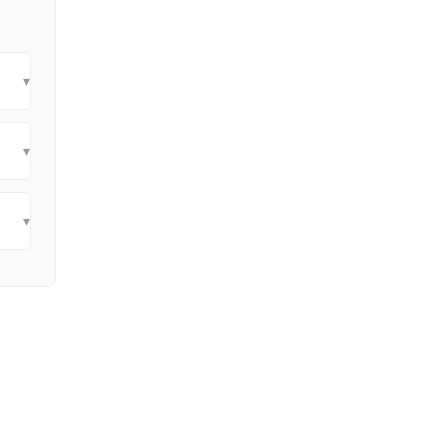
▾
▾
▾