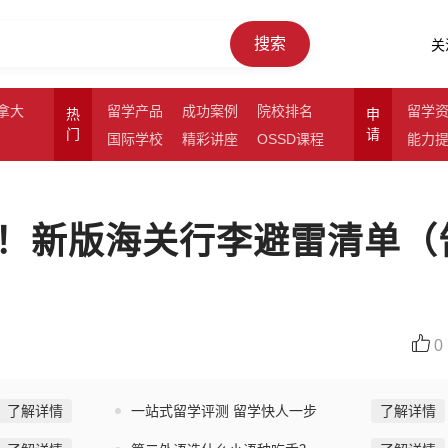
搜索
关
拿大
留学产品
成功案例
院校排名
留学
热
申
门
请
国际学校
精彩讲座
OSSD课程
能力
！新版海关行李避雷清单（
0
了解详情
一站式留学评测 留学快人一步
了解详情