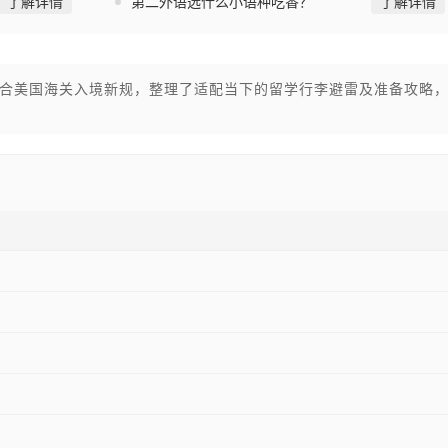
了解详情
第二外语选什么小语种吃香？
了解详情
合美国海关入境新规，整理了适配当下的留学行李避雷及准备攻略