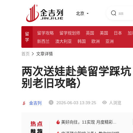
北京
留学攻略
留学规划师
英国
美国
日本
加
留
学
新西兰
澳大利亚
韩国
欧洲
亚洲
首页
文章详情
两次送娃赴美留学踩坑
别老旧攻略）
2026-06-03 13:39:25
人浏览
金吉列
美好向往，11实现 月度精彩...