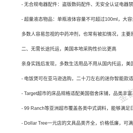
- 无合规电器配件：盗版数码配件、无安全认证电器
- 超量液态物品：单瓶液体容量不可超过100ml，
多数人容易忽视的中药冲剂，也常有被扣情况，主要
二、无需长途托运，美国本地采购性价比更高
亲身实践后发现，多数生活用品不用从国内托运，美
金吉列
- 电饭煲可在亚马逊选购，二十刀左右的迷你智能款
- Target超市的床品规格适配美国宿舍床铺，品类丰
- 99 Ranch等亚洲超市覆盖各类中式调料，能够满
- Dollar Tree一元店的文具品类齐全，价格低廉，