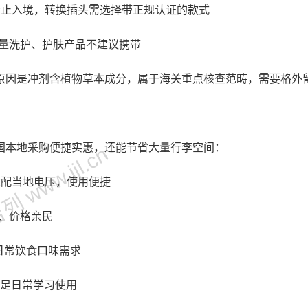
禁止入境，转换插头需选择带正规认证的款式
大容量洗护、护肤产品不建议携带
原因是冲剂含植物草本成分，属于海关重点核查范畴，需要格外
国本地采购便捷实惠，还能节省大量行李空间：
 www.jjl.cn
适配当地电压，使用便捷
富、价格亲民
足日常饮食口味需求
可满足日常学习使用