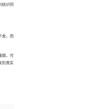
利结识同
不舍，而
难题，可
家的真实