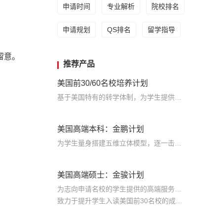
申请时间
专业解析
院校排名
申请规划
QS排名
留学指导
留意。
推荐产品
美国前30/60名校培养计划
基于美国特有的转学体制，为学生提供包括学术、领导力、职业等在内的长时段服务，让学生既获得名校录取，又有读完名校的实力
美国高端本科：金鹏计划
为学生量身搭建五维立体模型，逐一击破痛点，致力于提高美国TOP30本科录取成功率
美国高端硕士：金骏计划
为志向申请名校的学生提供的高端服务产品
致力于提升学生入读美国前30名校的成功率
产品中涵盖背景提升项目基金，学生可根据自身背景任意选择海内/外科研与职场提升等项目