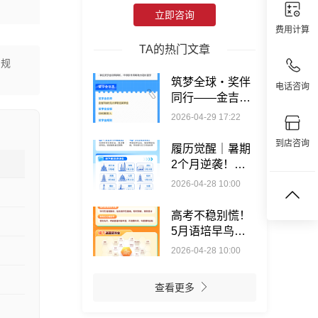
立即咨询
费用计算
TA的热门文章
，规
筑梦全球・奖伴
电话咨询
同行——金吉列
奖学金系列直播
2026-04-29 17:22
活动来袭
到店咨询
履历觉醒｜暑期
2个月逆袭！留
学党必看的科研
2026-04-28 10:00
+实习密码
高考不稳别慌！
5月语培早鸟计
划，留学保底双
2026-04-28 10:00
保险！
查看更多