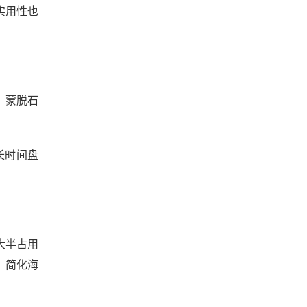
实用性也
、蒙脱石
长时间盘
大半占用
，简化海