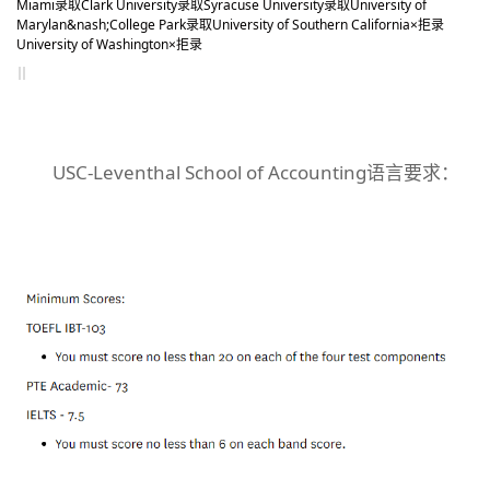
Miami
录取
Clark University
录取
Syracuse University
录取
University of
Marylan&nash;College Park
录取
University of Southern California
×拒录
University of Washington
×拒录
USC-Leventhal School of Accounting语言要求：