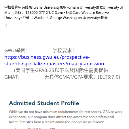
学校名称
申请结果
Tulane University
录取
Forham University
录取
University of
Miami
录取； $18000 奖学金
UC Davis
×拒录
Case Western Reserve
University
×拒录（ Waitlist ）
George Washington University
×拒录
GWU举例： 学校要求：
https://business.gwu.eu/prospective-
stuents/specialize-masters/maacy-amission
(美国学生GPA3.25以下以及国际生需要提供
GMAT， 无具体GMAT/GPA要求；IELTS:7.0)