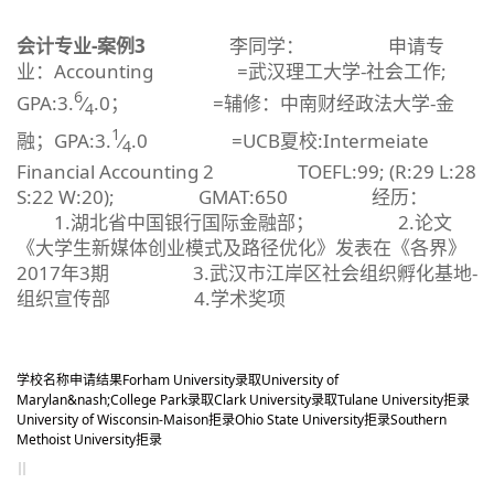
会计专业-案例3
李同学： 申请专
业：Accounting =武汉理工大学-社会工作;
6
GPA:3.
⁄
.0； =辅修：中南财经政法大学-金
4
1
融；GPA:3.
⁄
.0 =UCB夏校:Intermeiate
4
Financial Accounting 2 TOEFL:99; (R:29 L:28
S:22 W:20); GMAT:650 经历：
1.湖北省中国银行国际金融部； 2.论文
《大学生新媒体创业模式及路径优化》发表在《各界》
2017年3期 3.武汉市江岸区社会组织孵化基地-
组织宣传部 4.学术奖项
学校名称
申请结果
Forham University
录取
University of
Marylan&nash;College Park
录取
Clark University
录取
Tulane University
拒录
University of Wisconsin-Maison
拒录
Ohio State University
拒录
Southern
Methoist University
拒录