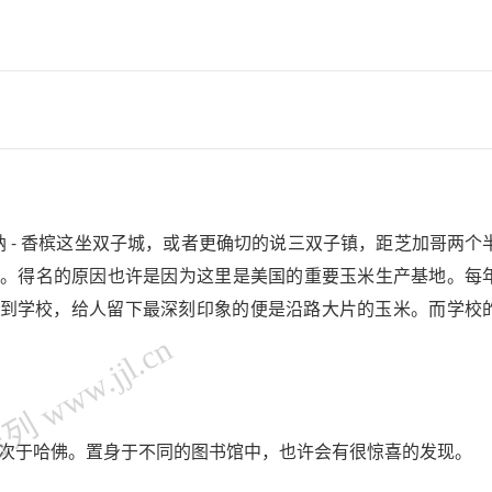
巴纳 - 香槟这坐双子城，或者更确切的说三双子镇，距芝加哥两个
米地”。得名的原因也许是因为这里是美国的重要玉米生产基地。每
自驾到学校，给人留下最深刻印象的便是沿路大片的玉米。而学校
 www.jjl.cn
全美仅次于哈佛。置身于不同的图书馆中，也许会有很惊喜的发现。