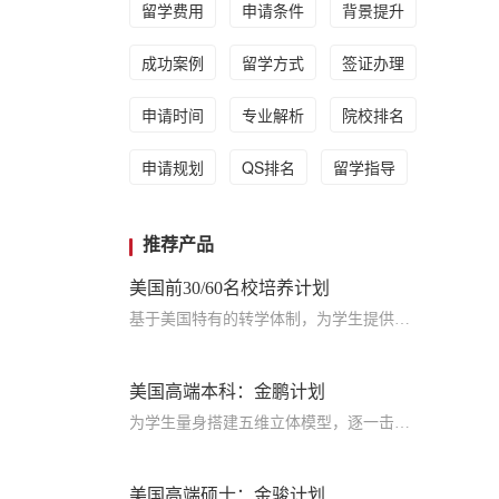
留学费用
申请条件
背景提升
成功案例
留学方式
签证办理
申请时间
专业解析
院校排名
申请规划
QS排名
留学指导
推荐产品
美国前30/60名校培养计划
基于美国特有的转学体制，为学生提供包括学术、领导力、职业等在内的长时段服务，让学生既获得名校录取，又有读完名校的实力
美国高端本科：金鹏计划
为学生量身搭建五维立体模型，逐一击破痛点，致力于提高美国TOP30本科录取成功率
美国高端硕士：金骏计划