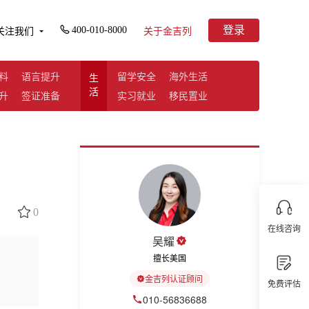
登录
400-010-8000
关注我们
关于金吉列
料
语言提升
留学安全
海外生活
生
活
升
签证准备
实习就业
移民置业
0
在线咨询
吴耀
擅长美国
金吉列认证顾问
免费评估
010-56836688