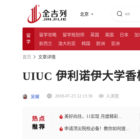
北京
留学攻略
留学规划师
英国
美国
日本
加
留
学
新西兰
澳大利亚
韩国
欧洲
亚洲
首页
文章详情
UIUC 伊利诺伊大学
2018-07-23 12:13:30
人浏览
吴耀
美好向往，11实现 月度精彩...
申请顶尖院校必备！教你如何提...