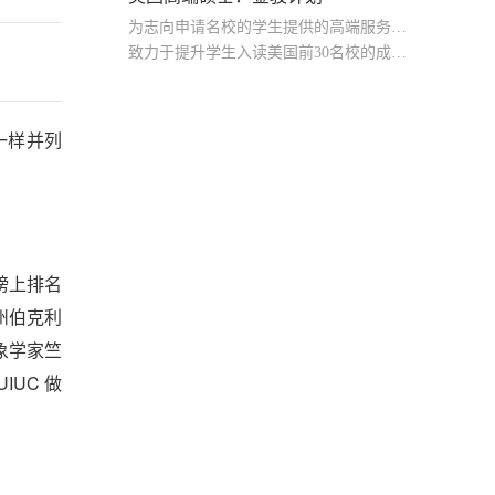
为志向申请名校的学生提供的高端服务产品
致力于提升学生入读美国前30名校的成功率
产品中涵盖背景提升项目基金，学生可根据自身背景任意选择海内/外科研与职场提升等项目
 一样并列
榜上排名
州伯克利
气象学家竺
IUC 做