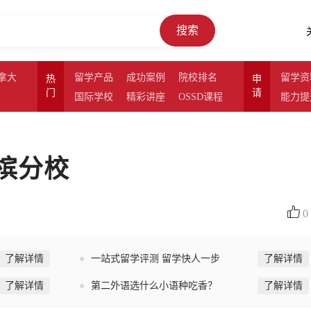
搜索
拿大
留学产品
成功案例
院校排名
留学资
热
申
门
请
国际学校
精彩讲座
OSSD课程
能力提
香槟分校
0
了解详情
一站式留学评测 留学快人一步
了解详情
了解详情
第二外语选什么小语种吃香？
了解详情