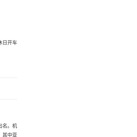
休日开车
出名。机
，其中亚