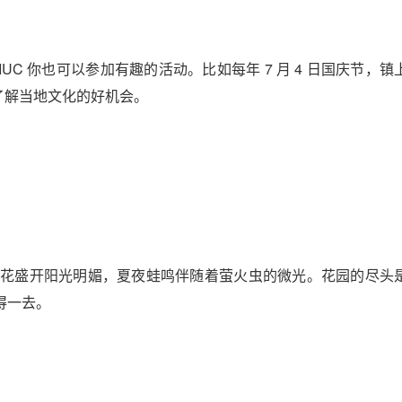
C 你也可以参加有趣的活动。比如每年 7 月 4 日国庆节，镇
、了解当地文化的好机会。
，春季樱花盛开阳光明媚，夏夜蛙鸣伴随着萤火虫的微光。花园的尽头
得一去。