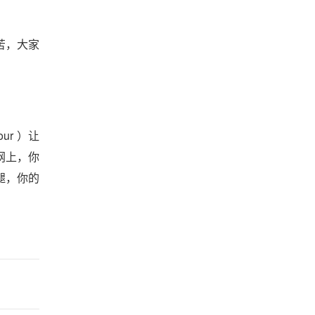
苦，大家
r ）让
网上，你
腿，你的