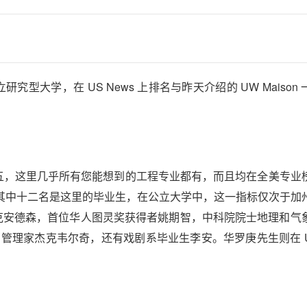
究型大学，在 US News 上排名与昨天介绍的 UW Maison
前五，这里几乎所有您能想到的工程专业都有，而且均在全美专业
关，其中十二名是这里的毕业生，在公立大学中，这一指标仅次于加
e 创世者马克安德森，首位华人图灵奖获得者姚期智，中科院院士地理和
及著名管理家杰克韦尔奇，还有戏剧系毕业生李安。华罗庚先生则在 U