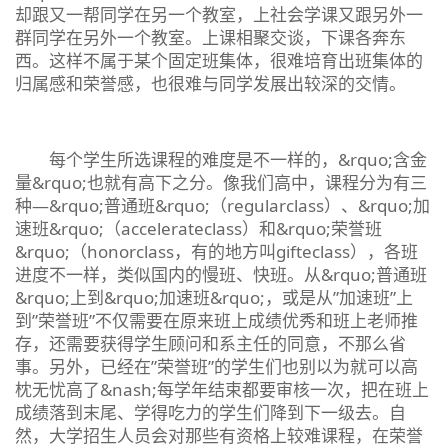
却跟又一帮同学在另一个教室，上社会学课又跟另外一
群同学在另外一个教室。上课相聚交谈，下课各奔东
西。这样不属于某个固定班集体，很难培育出班集体的
归属感和荣誉感，也很难与同学发展出较深的交情。
每个学生所选课程的难度是不一样的，&rquo;含金
量&rquo;也就有高下之分。像我们高中，课程分为有三
种—&rquo;普通班&rquo;（regularclass）、&rquo;加
速班&rquo;（accelerateclass）和&rquo;荣誉班
&rquo;（honorclass，有的地方叫gifteclass），各班
进度不一样，类似国内的慢班、快班。从&rquo;普通班
&rquo;上到&rquo;加速班&rquo;，或是从”加速班”上
到”荣誉班”不仅需要在原来班上成绩优秀和班上老师推
存，还需要获得学生顾问和系主任的同意，不那么省
事。另外，已经在”荣誉班”的学生们也别以为就可以高
枕无忧高了&nash;每学年结束都要审核一次，把在班上
成绩落到末尾、学得吃力的学生们降到下一级去。自
然，大学招生人员会对那些有资格上较难课程，在荣誉