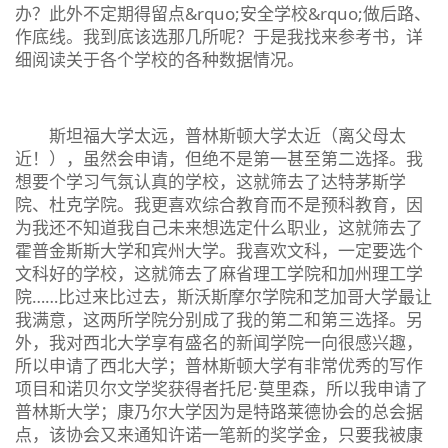
办？此外不定期得留点&rquo;安全学校&rquo;做后路、
作底线。我到底该选那几所呢？于是我找来参考书，详
细阅读关于各个学校的各种数据情况。
斯坦福大学太远，普林斯顿大学太近（离父母太
近！），虽然会申请，但绝不是第一甚至第二选择。我
想要个学习气氛认真的学校，这就筛去了达特茅斯学
院、杜克学院。我更喜欢综合教育而不是预科教育，因
为我还不知道我自己未来想选定什么职业，这就筛去了
霍普金斯斯大学和宾州大学。我喜欢文科，一定要选个
文科好的学校，这就筛去了麻省理工学院和加州理工学
院……比过来比过去，斯沃斯摩尔学院和芝加哥大学最让
我满意，这两所学院分别成了我的第二和第三选择。另
外，我对西北大学享有盛名的新闻学院一向很感兴趣，
所以申请了西北大学；普林斯顿大学有非常优秀的写作
项目和诺贝尔文学奖获得者托尼·莫里森，所以我申请了
普林斯大学；康乃尔大学因为是特路莱德协会的总会据
点，该协会又来通知许诺一笔新的奖学金，只要我被康