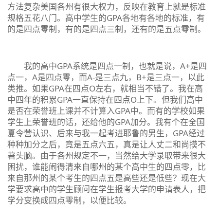
方法复杂美国各州有很大权力，反映在教育上就是标准
规格五花八门。高中学生的GPA各地有各地的标准，有
的是四点零制，有的是四点三制，还有的是五点零制。
我的高中GPA系统是四点一制，也就是说，A+是四
点一，A是四点零，而A-是三点九，B+是三点一，以此
类推。如果GPA在四点O左右，就相当不错了。我在高
中四年的积累GPA一直保持在四点O上下。但我们高中
是否在荣誉班上课并不计算入GPA中。而有的学校如果
学生上荣誉班的话，还给他的GPA加分。我有个在全国
夏令营认识、后来与我一起考进耶鲁的男生，GPA经过
种种加分之后，竟是五点六五，真是让人丈二和尚摸不
著头脑。由于各州规定不一，当然给大学录取带来很大
困扰，谁能闹得清来自哪州的某个高中生的四点零，比
来自那州的某个考生的四点五是高些还是低些？现在大
学要求高中的学生顾问在学生报考大学的申请表人，把
学分变换成四点零制，以便比较。