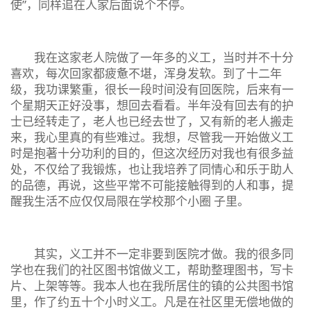
使”，同样追在人家后面说个不停。
我在这家老人院做了一年多的义工，当时并不十分
喜欢，每次回家都疲惫不堪，浑身发软。到了十二年
级，我功课繁重，很长一段时间没有回医院，后来有一
个星期天正好没事，想回去看看。半年没有回去有的护
士已经转走了，老人也已经去世了，又有新的老人搬走
来，我心里真的有些难过。我想，尽管我一开始做义工
时是抱著十分功利的目的，但这次经历对我也有很多益
处，不仅给了我锻炼，也让我培养了同情心和乐于助人
的品德，再说，这些平常不可能接触得到的人和事，提
醒我生活不应仅仅局限在学校那个小圈 子里。
其实，义工并不一定非要到医院才做。我的很多同
学也在我们的社区图书馆做义工，帮助整理图书，写卡
片、上架等等。我本人也在我所居住的镇的公共图书馆
里，作了约五十个小时义工。凡是在社区里无偿地做的