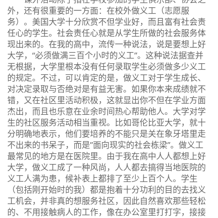
外，还有很重要的一方面：在校外做义工（志愿服
务）。美国大学十分欣赏不但学业好，而且富有社会责
任心的学生。社会责任心就是从学生所做的社会服务体
现出来的。在我的高中，流传一种说法，说是要想上好
大学，“必须做满三百个小时的义工”。这种说法据查并
无根据，大学里根本没有任何录取学生必须做多少义工
的规定。不过，可以肯定的是，做义工对于学生成长、
对决定录取与否绝对是有益无害。如果你本来成绩就不
错，又在社区里活动积极，这就显出你不但在学业方面
杰出，而且也乐意在业余时间热心帮助他人。大学对学
生的社区服务活动相当重视。比如哥伦比亚大学，就十
分明确地表示，他们要培养的不能只是关在象牙塔里走
不出来的书呆子，而是”面向现实的社会栋梁”。做义工
最常见的地方是在医院里。由于我在高中人人都想上好
大学，做义工成了一种风尚，人人都去搞得当地医院的
义工人满为患，候补表上都排了至少上百个人。学生
（包括刚开始时的我）都是抱着十分功利的目的去找义
工机会，并非真的想服务社区，因此自然喜欢那些轻松
的、不用接触病人的工作，像在办公室里打打字，接接