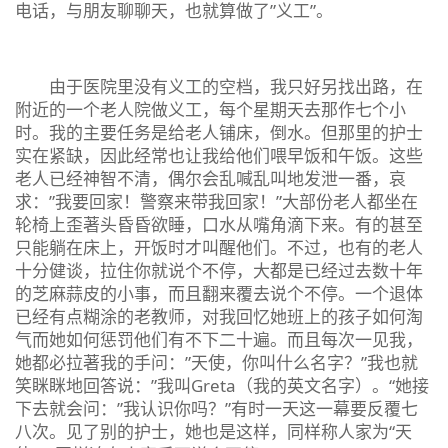
电话，与朋友聊聊天，也就算做了”义工”。
由于医院里没有义工的空档，我只好另找出路，在
附近的一个老人院做义工，每个星期天去那作七个小
时。我的主要任务是给老人铺床，倒水。但那里的护士
实在紧缺，因此经常也让我给他们喂早饭和午饭。这些
老人已经神智不清，偶尔会乱喊乱叫地发泄一番，哀
求：”我要回家！警察来带我回家！”大部份老人都坐在
轮椅上歪著头昏昏欲睡，口水从嘴角滴下来。有的甚至
只能躺在床上，开饭时才叫醒他们。不过，也有的老人
十分健谈，拉住你就说个不停，大都是已经过去数十年
的芝麻蒜皮的小事，而且翻来覆去说个不停。一个退体
已经有点糊涂的老教师，对我回忆她班上的孩子如何淘
气而她如何惩罚他们有不下二十遍。而且每次一见我，
她都必拉著我的手问：”天使，你叫什么名字？”我也就
笑眯眯地回答说：”我叫Greta（我的英文名字）。“她接
下去就会问：”我认识你吗？”有时一天这一幕要反覆七
八次。见了别的护士，她也是这样，同样称人家为“天