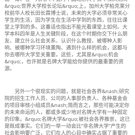
&rquo;世界大学校长论坛&rquo;上，加州大学柏克莱分
校前华人校长田长霖博士说，未来的大学必须非常关心
学生的生活，因为学生在生活中学到的东西，往往比课
堂上学到的多。这番话也指出不能光看课堂上如何。大
学本科四年是人生关键阶段，在这个时期你交下什么朋
友、建立什么社会关系、认识什么教授、被哪种人影
响、被哪种学习环境薰陶、遇到什么样的机会，这都与
你去哪所大学至关重要。这些，尤其是&rquo;机会
&rquo;，也许就是名牌大学能给你提供的最重要的资
源。
另外一个很现实的问题，就是社会各界&nash;研究
院的招生工作人员、公司的人事部负责人、各种基金会
的项目审核小组成员&nash;简而言之，那些可能决定你
的未来命运的人，都或多或少地对名牌大学有一种固定
的印象。&rquo;名牌大学&rquo;被社会各界推崇，这已
是既成事实。它们的一举一动会比”非名牌大学”产生的
社会影响要广泛，它们在人的心目中确实占据了重要的