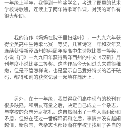
一年级上半年，我得到一笔奖学金，考进了郡里的艺术
学校诗歌班，连续上了两年诗歌写作课，对我的写作有
很大帮助。
我的诗作《妈妈在院子里扫落叶》，一九九六年获
得全美高中生诗歌比赛一等奖，几首诗这一年和次年又
连续获得新泽西州的两届年度高中生诗歌比赛一等奖，
小说《门》一九九四年获得新泽西州的中文《汉新》月
刊年度小说比赛三等奖。这些作品今天回过头来看很稚
嫩，但是不管怎样说，也是显示自己爱好特长的若干砝
码，都得和别的获奖记录一起填在简历上。
另外，在十一年级，我觉得我们高中现有的校刊有
很多缺陷，和朋友商量之后，决定自己成立一个杂志，
与学校的杂志分庭抗礼。这自然闹出了一些人事纠纷和
矛盾，但好在经过一番解释调和之后，事情并没有越闹
越僵，新杂志，老杂志也都逐渐在学校里找到了各自的