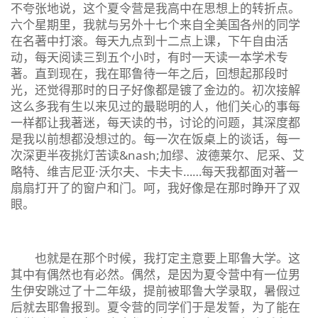
不夸张地说，这个夏令营是我高中在思想上的转折点。
六个星期里，我就与另外十七个来自全美国各州的同学
在名著中打滚。每天九点到十二点上课，下午自由活
动，每天阅读三到五个小时，有时一天读一本学术专
著。直到现在，我在耶鲁待一年之后，回想起那段时
光，还觉得那时的日子好像都是镀了金边的。初次接解
这么多我有生以来见过的最聪明的人，他们关心的事每
一样都让我著迷，每天读的书，讨论的问题，其深度都
是我以前想都没想过的。每一次在饭桌上的谈话，每一
次深更半夜挑灯苦读&nash;加缪、波德莱尔、尼采、艾
略特、维吉尼亚·沃尔夫、卡夫卡……每天我都面对著一
扇扇打开了的窗户和门。呵，我好像是在那时睁开了双
眼。
也就是在那个时候，我打定主意要上耶鲁大学。这
其中有偶然也有必然。偶然，是因为夏令营中有一位男
生伊安跳过了十二年级，提前被耶鲁大学录取，暑假过
后就去耶鲁报到。夏令营的同学们于是发誓，为了能在