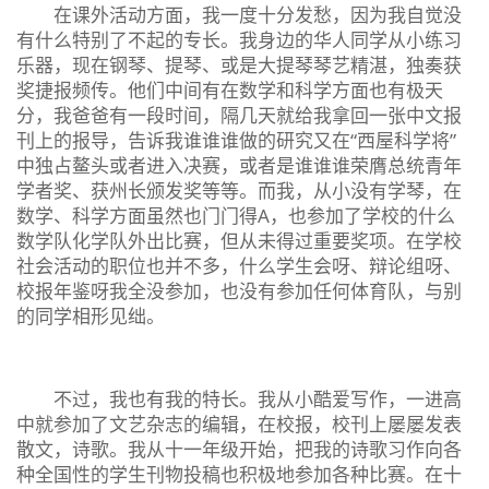
在课外活动方面，我一度十分发愁，因为我自觉没
有什么特别了不起的专长。我身边的华人同学从小练习
乐器，现在钢琴、提琴、或是大提琴琴艺精湛，独奏获
奖捷报频传。他们中间有在数学和科学方面也有极天
分，我爸爸有一段时间，隔几天就给我拿回一张中文报
刊上的报导，告诉我谁谁谁做的研究又在“西屋科学将”
中独占鳌头或者进入决赛，或者是谁谁谁荣膺总统青年
学者奖、获州长颁发奖等等。而我，从小没有学琴，在
数学、科学方面虽然也门门得A，也参加了学校的什么
数学队化学队外出比赛，但从未得过重要奖项。在学校
社会活动的职位也并不多，什么学生会呀、辩论组呀、
校报年鉴呀我全没参加，也没有参加任何体育队，与别
的同学相形见绌。
不过，我也有我的特长。我从小酷爱写作，一进高
中就参加了文艺杂志的编辑，在校报，校刊上屡屡发表
散文，诗歌。我从十一年级开始，把我的诗歌习作向各
种全国性的学生刊物投稿也积极地参加各种比赛。在十