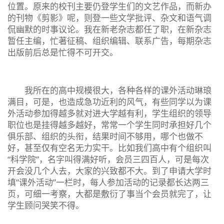
位置。原来的校刊主要仍登学生们的文艺作品，而新办
的刊物《剪影》呢，则登一些文学批评、杂文和语气调
侃幽默的时事议论。我在新老杂志都任了职，在新杂志
暂任主编，忙著征稿、组织编辑、联系广告，每期杂志
出版前后总是忙得不可开交。
我所在的高中规模很大，各种各样的课外活动琳琅
满目，可是，也造成急功近利的风气，有些同学以为课
外活动参加得越多就对进大学越有利，学生组织的领导
职位也是挂得越多越好，常常一个学生同时承担好几个
俱乐部、组织的头衔，结果时间不够用，哪个也做不
好，甚至仅有空名无力实干。比如我们高中有个组织叫
“科学院”，名字叫得满好听，会员三四百人，可是每次
开会没几个人去，大家的兴致都不大。到了申请大学时
填”课外活动”一栏时，每人参加活动的记录都长达两三
页，可细一考察，大都是敷衍了事当个会员就完了，让
学生顾问哭笑不得。