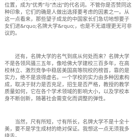
位置，成为”优秀”与”杰出”的代名词。不管你是否赞同这
种印象，它们的确是人做出选择要考虑的因素之一。从
这一点看来，那些望子成龙的中国家长们急切地想要子
女们进&rquo;名牌大学&rquo;，也是不无道理更无可非
议的。
还有，名牌大学的名气到底从何处而来？名牌大学
不是各领风骚三五年，像哈佛大学建校三百多年，在高
校林立、激烈竞争中稳居美国高等院校的榜首，靠的是
实力，绝不是浪得虚名。一个学校的实力由多种因素构
成，取决于财力是否充足，招生是否严格，教授的教学
质量如何，它在各个学术领域的影响大小，以及学校本
身不断创新，随著社会需变化而调整的弹性。
当然，尺有所短，寸有所长，名牌大学不是十全十
美，要不是学生成材的绝对保证。我想这一点无须我多
绕舌。