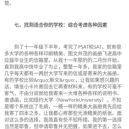
楚。
七、找到适合你的学校：综合考虑各种因素
到了十一年级下半年，考完了PSAT和SAT，就有很
多大学的各种各样印刷精美、图文并茂的画册飞进高中
应届毕业生的信箱里。从我十一年那的的二月份开始，
直到我高中快毕业了为止，整整一年多，我家的信箱里
几乎每天都有一两封大学写来的信或是寄来的大画册。
有的学校比较&rquo;斯文&rquo;，让我如果感兴趣的
话，填张小卡片寄回去它再寄材料来，有的学校可毫不
客气，不由分说就给我寄来一大堆各种各样的说明书、
邀请函，比如纽约大学（NewYorkUniversity），不知
是哪个系统出了毛病，一模一样的精美大画册竟先后给
我寄了四本之多，让我都心疼那些光滑精美的纸张。面
对这么多的选择，我简直有些不知所措。我的第一选择
当然是耶鲁，但申请耶鲁并无把握，如果进不去，怎么