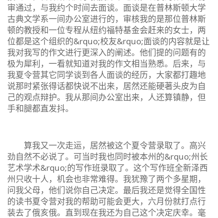
审通过，与我约个时间去面谈。面谈是在普林斯顿大学
古典文学系一间办公室进行的，审核我的是那位普林斯
顿的教授和一位专程从纽约福特基金会赶来的女士，两
位都是这个组织的&rquo;校友&rquo;面谈的内容就是让
我对我写的作文进行更深入的阐述。他们提的问题有的
极为犀利，一看就知道对我的作文相当熟悉。后来，与
我夏令营其它同学谈到各人面谈的经历，大家都打趣地
说那时紧张得话都快说不出来，居然还能硬著头皮为自
己的观点辩护。我从那间办公室出来，人还算镇静，但
手和腿都直发抖。
算我又一次走运，居然被这个夏令营录取了。高兴
劲自然不必说了。可当时我也同时被本州的&rquo;州长
艺术学术&rquo;的写作班录取了。这个写作班全新泽西
州只收十人，机会也非常难得。我犹豫了两个多星期，
问我父母，他们说你自己决定。最后我还是觉得全国性
的读书夏令营对我的帮助可能会更大，六月份就打点行
装去了俄亥俄。直到现在我还为自己这个决定庆幸。毫