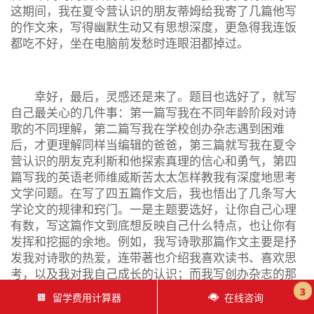
这期间，我在夏令营认识的朋友蒂姆给我寄了几篇他写
的作文来，写得幽默生动又有思想深度，更急得我连饭
都吃不好，坐在电脑前发愁时连眼泪都掉过。
幸好，最后，灵感还是来了。题目也选好了，就写
自己最关心的几件事：第一篇写我在不同年龄阶段对诗
歌的不同理解，第二篇写我在学校创办杂志遇到困难
后，才更理解同样当编辑的爸爸，第三篇就写我在夏令
营认识的朋友克利斯和他探索真理的信心和勇气，第四
篇写我的英语老师维威斯苦太太怎样教我有深度地思考
文学问题。在写了四五篇作文后，我也悟出了几条写大
学论文的规律和窍门。一是主题要选好，让你自己心理
有数，写这篇作文到底想反映自己什么特点，也让你有
发挥和挖掘的余地。例如，我写诗歌那篇作文主要是抒
发我对诗歌的热爱，连带著也介绍我喜欢读书、喜欢思
考，以及我对我自己成长的认识；而我写创办杂志的那
篇作文呢，则主要是写我如何能将理想付诸行动，如何
3
留学费用计算器
在线咨询
锲而不舍地追求，如何&rquo;有领导才能&rquo;，如何