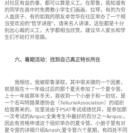
对社区有益的事，都可以算是义工。在耶鲁，我知道有
的同学在高中时免费教小学生们画画、拉琴，有的为穷
人盖房子、有的如我的朋友卓世华在社区举办了一个相
当受欢迎的”哲学讲座”，请来名人讲课，这些都是十分
别出心裁的义工，大学都相当欣赏。建议华人家长和学
生们不妨打开思路。
六、暑期活动：找到自己真正特长所在
我相信，我被耶鲁录取，其中很关键的一个因素，
就是我在十一年级过后的那个夏天参加了一个夏令营。
上十一年级那年冬天，我收到一个小册子和一封信，是
一个名叫特路莱德协会（TellurieAssociation）的组织
给我寄来的。信里说由于PSAT考试成绩优异，是参加那
一次考试的&rquo;全美考生中最好的百分之一&rquo;，
因此有资格申请这个组织举办的夏令营。小册子里有对
夏令营的详细介绍&nash;夏令营六个星期，有四处不同