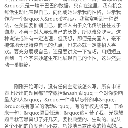
&rquo;只是一堆干巴巴的数据，只有在这里，我有机会
鲜活生动地表现自己，向他或她显示我的性格，显示我
作为一个&rquo;人&rquo;的特点。我常常听到一种说
法，在美国要推销自己，而华人由于文化传统往往过于
谦虚，不善于对人展现自己的长处，所以难免吃亏。这
种说法或许有一定道理，但我想，即便是美国人，毫不
掩饰地大谈特谈自己的优点，也未必就一定能招人喜
欢。要充分展现自己，还是要讲究一下技巧。用短短五
百到一千个字来妙笔生花地展现自己的个性，这显然要
动一番脑筋。
刚刚开始写时，没有任何主意该怎么写。所有申请
表上所出的题目都非常概括&nash;&lquo;一个对你影响
最大的人&rquo;，&rquo;一件难以忘怀的事&rquo;、
&rquo;最有意义的活动&rquo;，有的学校更省事，干脆
来一句：&rquo;题目任选！&rquo;这可苦了我，光是想
题目就苦思冥想了好几天，要挑典型的、生动的、能从
各个不同的角度含而不露、巧妙地显露出我的特点的……