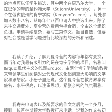
的地点可以任学生挑选，其中两个在康乃尔大学，一个
在巴尔的摩的圣约翰大学（St.JohnUniversity），另一
个在俄亥俄州的肯宁学院（KenyonCollege），每处参
加人数十八名，从每年七八百申请人中挑选出来，除了
来往交通费外，夏令营的费用包括食宿，全由这个组织
负担。申请手续复杂，要写三篇作文，题目自选，但要
对社会或是哲学问题进行比较深刻的分析和阐述。
我读了介绍，了解到夏令营的内容每年都有变换，
而当年对我最有吸引力的是在肯宁学院的项目，名称叫
&rquo;现代主义的难题&rquo;，由两个肯宁学院的教授
来带领学生们阅读对近代现代文化起到重大影响的文学
家和思想家。小册子里还说，这个夏令营在教育界享有
盛名，水平很高，以注重思想，紧张亲密的气氛著称。
我寄去申请表以及所要求的作文之后约一个多月，
接到一位普林斯顿大学教授打来电话，说我的作文被初