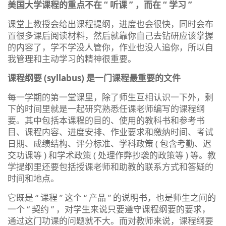
美国大学课程的重点不在 “ 听课 ” ，而在 “ 学习 ”
课堂上教授会给出课程提纲，进度也会很快，同时会布
置很多课后阅读材料，然后就靠你自己去钻研应该掌握
的内容了，学不学没人管你，作业也没人追你，所以自
我管理和主动学习的精神很重要。
课程纲要 (syllabus) 是一门课程最重要的文件
每一学期的第一堂课里，除了师生互相认识一下外，剩
下的时间里就是一起研究熟悉任课老师编写的课程纲
要。其中包括本课程的目的、使用的教科书和参考书
目、课程内容、进度安排、作业要求和缴纳时间、考试
日期、成绩结构、评分标准、学科政策 ( 包含考勤、迟
交功课等 ) 和学术政策 ( 处理作弊抄袭的政策等 ) 等。教
学提纲里还要包括授课老师和助教的联系方式和答疑的
时间和地点。
它既是 “ 课程 ” 这个 “ 产品 ” 的说明书，也是师生之间的
一个 “ 契约 ” ，对学生来说只要遵守课程纲要的要求，
通过这门功课的问题就不大。而对教师来说，课程纲要