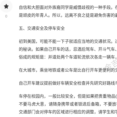
自信和大胆面对外族裔同学是威慑歧视的一种手段。
是顽皮的年青人。所以，远离不良之徒是避免伤害的
0
五、交通安全及停车安全
金吉列
初到美国，可能不能一下子就适应当地的交通状况。
的秘诀。如果自己开车的话，忌酒后驾车、开斗气车
俗成的规矩是：并道处两个车道轮流依次各走一辆车
在大城市，乘坐地铁或者公车是比自行开车更便利的
自己开车建议提前做好车辆安全检查并先研究好路线
车停在校园内，一般比较安全，但是如果把贵重物品(
不要马虎大意，请随身携带或者锁进后备箱，不要放在
交通部门会对停车的区域进行相应的调整，请学生和