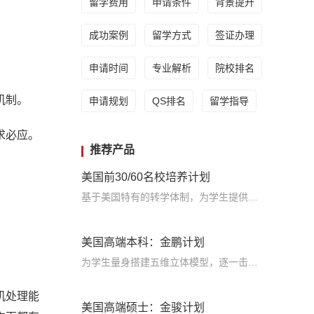
留学费用
申请条件
背景提升
成功案例
留学方式
签证办理
申请时间
专业解析
院校排名
机制。
申请规划
QS排名
留学指导
求必应。
推荐产品
美国前30/60名校培养计划
基于美国特有的转学体制，为学生提供包括学术、领导力、职业等在内的长时段服务，让学生既获得名校录取，又有读完名校的实力
美国高端本科：金鹏计划
为学生量身搭建五维立体模型，逐一击破痛点，致力于提高美国TOP30本科录取成功率
机处理能
美国高端硕士：金骏计划