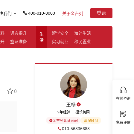
登录
400-010-8000
注我们
关于金吉列
资料
语言提升
留学安全
海外生活
生
活
提升
签证准备
实习就业
移民置业
0
在线咨询
王畅
9年经验
擅长美国
金吉列认证顾问
资深顾问
免费评估
010-56836688