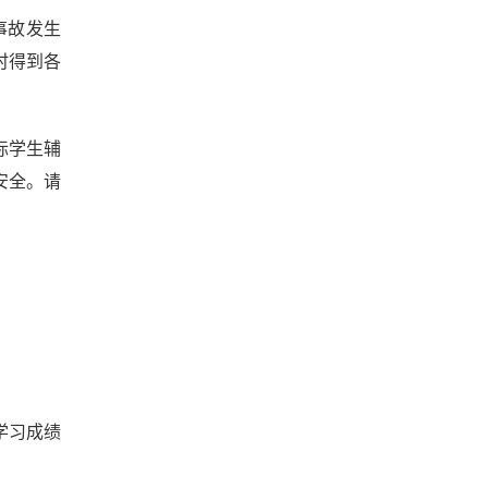
事故发生
时得到各
际学生辅
安全。请
学习成绩