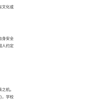
有文化或
自身安全
国人约定
乘之机。
)，学校