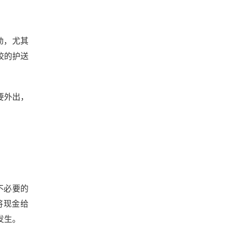
动，尤其
校的护送
要外出，
不必要的
将现金给
发生。