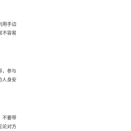
利用手边
就不容易
异，参与
的人身安
，不要带
无论对方