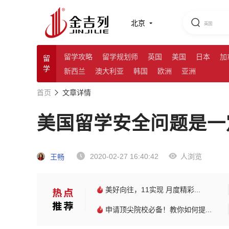
北京
留学攻略
留学规划师
英国
美国
日本
加
留
学
新西兰
澳大利亚
韩国
欧洲
亚洲
首页
文章详情
美国留学安全问题是一
2020-02-27 16:40:42
人浏览
王畅
美好向往，11实现 月度精彩...
申请顶尖院校必备！教你如何提...