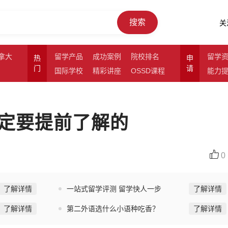
搜索
关
拿大
留学产品
成功案例
院校排名
留学
热
申
门
请
国际学校
精彩讲座
OSSD课程
能力
定要提前了解的
0
了解详情
一站式留学评测 留学快人一步
了解详情
了解详情
第二外语选什么小语种吃香？
了解详情