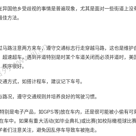
在异国他乡受歧视的事情是普遍现象，尤其是面对一些街道上没
最佳方法。
 www.jjl.cn
过马路注意两方来车，遵守交通标志行走穿越马路，这也是维护
、超速超车，遇到并道特别是时某个车道关闭而必须并道时，美
，秩序很好。
交通方式，如搭计程车，建议记下车号。
与路况，遵守交通规则并培养良好的驾驶习惯。
特别是电子产品，如GPS等)放在车内，还是很可能被小偷有可
车中。如果有重大活动(如毕业典礼)或比赛(如校际橄榄球比赛
学者们注意关注，避免因乱停车导致车被拖走。