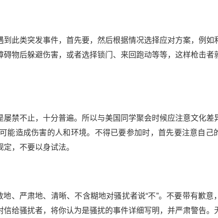
遇到此类突发事件，首先要，然后根据情况选择应对方案，例如
障碍物后躲避伤害，或者选择锁门、来回跑动等等，这样枪击者
是屡禁不止，十分普遍。所以与美国同学聚会时候应注意文化差
可能造成伤害的人和环境。不得已要参加时，首先要注意自己
规定，不要以身试法。
敢地、严肃地、清晰、不含糊地对骚扰者说“不”。不要带有歉意
封信给骚扰者，将你认为是骚扰的事件详细写明，并严肃警告。