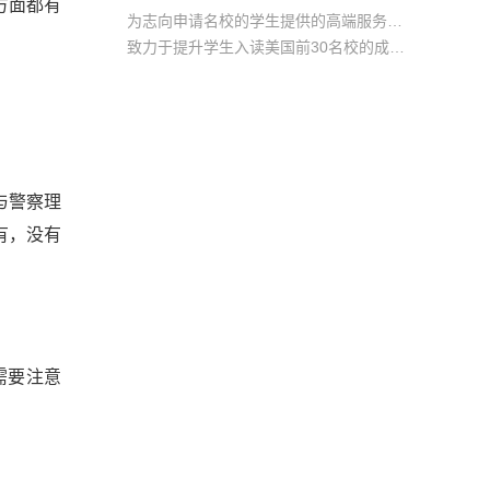
方面都有
为志向申请名校的学生提供的高端服务产品
致力于提升学生入读美国前30名校的成功率
产品中涵盖背景提升项目基金，学生可根据自身背景任意选择海内/外科研与职场提升等项目
与警察理
有，没有
需要注意