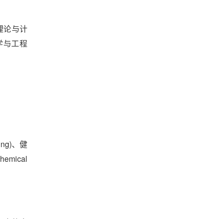
)、理论与计
料科学与工程
ing)、健
emical