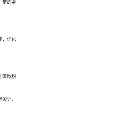
一定的金
理，优化
变量微积
程设计、