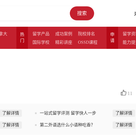
搜索
拿大
留学产品
成功案例
院校排名
留学资
热
申
门
请
国际学校
精彩讲座
OSSD课程
能力提
11
了解详情
一站式留学评测 留学快人一步
了解详情
了解详情
第二外语选什么小语种吃香？
了解详情