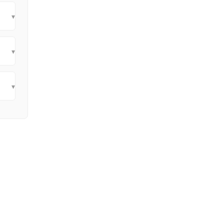
▾
▾
▾