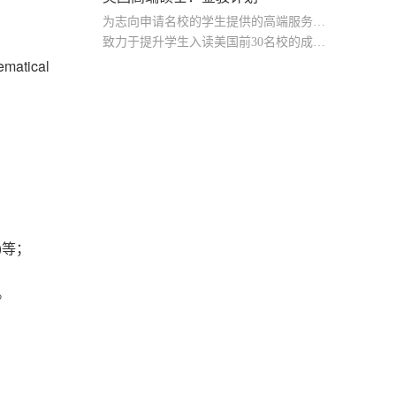
为志向申请名校的学生提供的高端服务产品
致力于提升学生入读美国前30名校的成功率
atical
产品中涵盖背景提升项目基金，学生可根据自身背景任意选择海内/外科研与职场提升等项目
g)等；
。