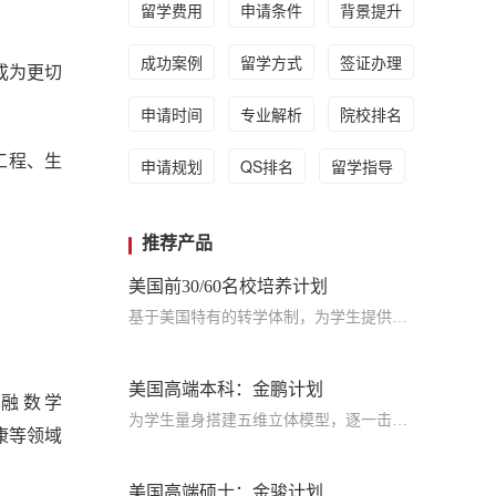
留学费用
申请条件
背景提升
成功案例
留学方式
签证办理
成为更切
申请时间
专业解析
院校排名
工程、生
申请规划
QS排名
留学指导
推荐产品
美国前30/60名校培养计划
基于美国特有的转学体制，为学生提供包括学术、领导力、职业等在内的长时段服务，让学生既获得名校录取，又有读完名校的实力
美国高端本科：金鹏计划
、金融数学
为学生量身搭建五维立体模型，逐一击破痛点，致力于提高美国TOP30本科录取成功率
疗健康等领域
美国高端硕士：金骏计划