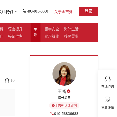
登录
400-010-8000
关注我们
关于金吉列
料
语言提升
留学安全
海外生活
生
活
升
签证准备
实习就业
移民置业
10
在线咨询
王畅
擅长美国
金吉列认证顾问
免费评估
010-56836688