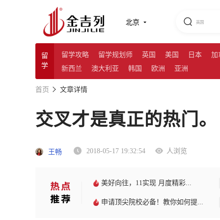
北京
留学攻略
留学规划师
英国
美国
日本
加
留
学
新西兰
澳大利亚
韩国
欧洲
亚洲
首页
文章详情
交叉才是真正的热门。
2018-05-17 19:32:54
人浏览
王畅
美好向往，11实现 月度精彩...
申请顶尖院校必备！教你如何提...