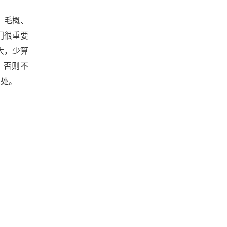
 毛概、
门很重要
大，少算
，否则不
务处。