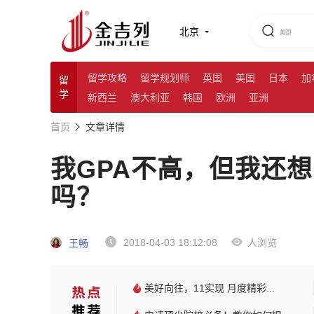
北京
留学攻略
留学规划师
英国
美国
日本
加
留
学
新西兰
澳大利亚
韩国
欧洲
亚洲
首页
文章详情
我GPA不高，但我还想去
吗？
2018-04-03 18:12:08
人浏览
王畅
美好向往，11实现 月度精彩...