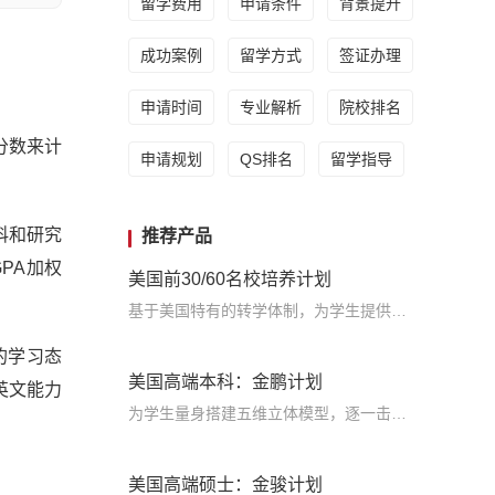
留学费用
申请条件
背景提升
成功案例
留学方式
签证办理
申请时间
专业解析
院校排名
分数来计
申请规划
QS排名
留学指导
科和研究
推荐产品
PA加权
美国前30/60名校培养计划
基于美国特有的转学体制，为学生提供包括学术、领导力、职业等在内的长时段服务，让学生既获得名校录取，又有读完名校的实力
的学习态
美国高端本科：金鹏计划
英文能力
为学生量身搭建五维立体模型，逐一击破痛点，致力于提高美国TOP30本科录取成功率
美国高端硕士：金骏计划