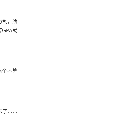
用百分制，所
GPA就
这个不算
去了……