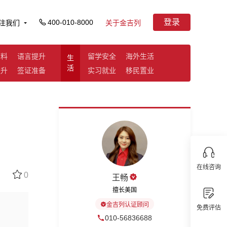
登录
400-010-8000
注我们
关于金吉列
资料
语言提升
留学安全
海外生活
生
活
提升
签证准备
实习就业
移民置业
A
在线咨询
0
王畅
擅长美国
金吉列认证顾问
免费评估
010-56836688