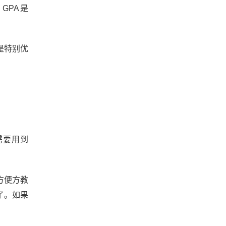
GPA是
，是特别优
需要用到
方便方教
了。如果