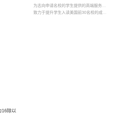
为志向申请名校的学生提供的高端服务产品
致力于提升学生入读美国前30名校的成功率
产品中涵盖背景提升项目基金，学生可根据自身背景任意选择海内/外科研与职场提升等项目
16除以