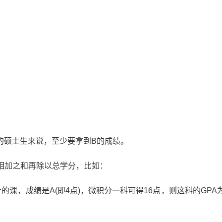
的硕士生来说，至少要拿到B的成绩。
相加之和再除以总学分，比如：
课，成绩是A(即4点)，微积分一科可得16点，则这科的GPA为