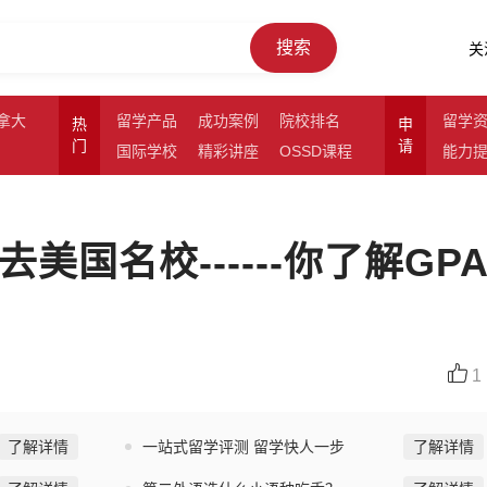
搜索
关
拿大
留学产品
成功案例
院校排名
留学
热
申
门
请
国际学校
精彩讲座
OSSD课程
能力
美国名校------你了解GP
1
了解详情
一站式留学评测 留学快人一步
了解详情