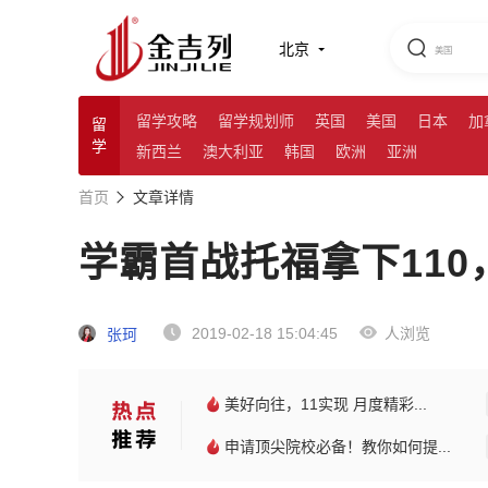
北京
留学攻略
留学规划师
英国
美国
日本
加
留
学
新西兰
澳大利亚
韩国
欧洲
亚洲
首页
文章详情
学霸首战托福拿下110
2019-02-18 15:04:45
人浏览
张珂
美好向往，11实现 月度精彩...
申请顶尖院校必备！教你如何提...