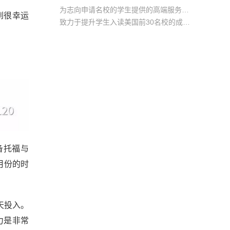
为志向申请名校的学生提供的高端服务产品
到很幸运
致力于提升学生入读美国前30名校的成功率
产品中涵盖背景提升项目基金，学生可根据自身背景任意选择海内/外科研与职场提升等项目
备托福与
月份的时
天投入。
力是非常