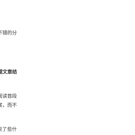
不错的分
理文章结
阅读首段
案，而不
说了些什