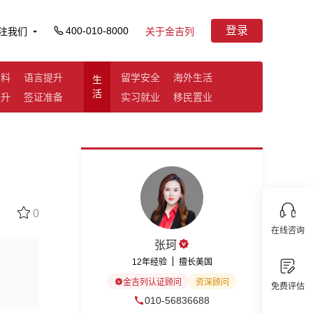
登录
400-010-8000
注我们
关于金吉列
资料
语言提升
留学安全
海外生活
生
活
提升
签证准备
实习就业
移民置业
0
在线咨询
张珂
12年经验
擅长美国
金吉列认证顾问
资深顾问
免费评估
010-56836688