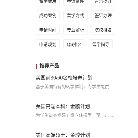
留学费用
申请条件
背景提升
成功案例
留学方式
签证办理
申请时间
专业解析
院校排名
申请规划
QS排名
留学指导
推荐产品
美国前30/60名校培养计划
基于美国特有的转学体制，为学生提供包括学术、领导力、职业等在内的长时段服务，让学生既获得名校录取，又有读完名校的实力
美国高端本科：金鹏计划
为学生量身搭建五维立体模型，逐一击破痛点，致力于提高美国TOP30本科录取成功率
美国高端硕士：金骏计划