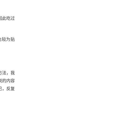
因此吃过
也较为贴
方法，我
说的内容
己，反复