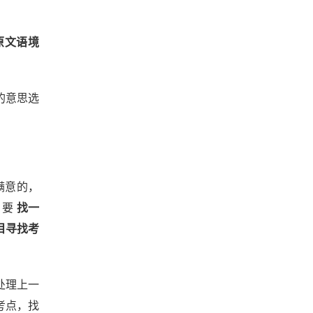
原文语境
的意思选
满意的，
，要
找一
目寻找考
处理上一
考点，找