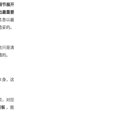
细节展开
出最重要
信息以最
稳妥的。
也只是清
错的。
本身，这
点，对应
模板
，能