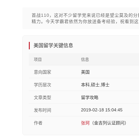
首战110，这对不少留学党来说已经是望尘莫及的
精力。今天学霸君依然为你放送备考经验，祝看到这
美国留学关键信息
项目
信息
意向国家
美国
学历层次
本科,硕士,博士
文章类型
留学攻略
2019-02-18 15:04:45
发布时间
作者
张珂
（金吉列认证顾问）