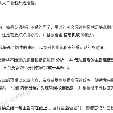
从大二暑假开始准备。
向，如果英语基础不错的同学，平时的英文阅读积累就足够拿到
，还是需要好好用心的，并且很看重
信息抓取
的能力。
帮我提高了阅读的速度，以及对长难句和不熟悉话题的忍耐度。
完后将不确定的题目和错题进行
分析
，并
借助最后的主旨题梳
，甚至要争取55分钟内就完成一套题目。
文章的预期读文章内容，亲身感受可以提高阅读效率。随后我会
 www.jjl.cn
读时，试着
内部分层，对逻辑词尽量敏感
，并根据题干寻找答
时候总结一句主旨写在纸上
，这样最后做题时，即使忘记前面