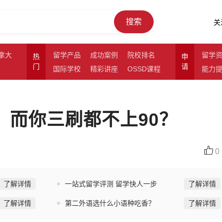
搜索
关
拿大
留学产品
成功案例
院校排名
留学
热
申
门
请
国际学校
精彩讲座
OSSD课程
能力
，而你三刷都不上90？
0
了解详情
一站式留学评测 留学快人一步
了解详情
了解详情
第二外语选什么小语种吃香？
了解详情