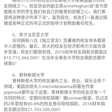
拥有575,000名校友的密歇根大学是美国最大的校
友网络之一。校友协会的副主席annefeighan说“身为密
歇根大学的学生我们有自己的敬畏和骄傲之心，我们希
望将这种意识传承下去”。直到现在，校友们一直通过捐
赠或各种正式的非正式的指导计划帮助着在校生。
5、宾夕法尼亚大学
任何拥有八位《独立宣言》签署者的校友体系都是
令人骄傲的。最近，宾大的校友在经济影响力方面也逐
步变强，校友们都很有钱，2016财年校友捐款总额高达
$10,715,364,000！在当年全美各大学校友捐款总额中
排第6！
6、普林斯顿大学
普林斯顿大学的校友遍布工业、商业、娱乐业各个
领域，美国总统夫人michelleobama和著名作家
joipicoult都毕业于这里。普林斯顿大学的校友还有一个
共同的特点：定期向母校捐赠！据usnews报道，在过去
的2年里就有60.8%的校友曾向母校捐款，2016财年捐
款总额达到$21,703,500,000！