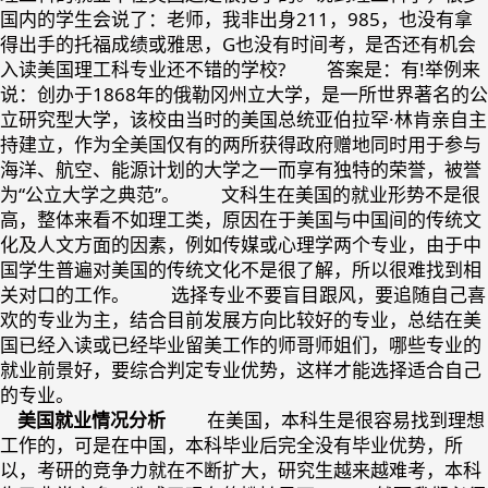
国内的学生会说了：老师，我非出身211，985，也没有拿
得出手的托福成绩或雅思，G也没有时间考，是否还有机会
入读美国理工科专业还不错的学校? 答案是：有!举例来
说：创办于1868年的俄勒冈州立大学，是一所世界著名的公
立研究型大学，该校由当时的美国总统亚伯拉罕·林肯亲自主
持建立，作为全美国仅有的两所获得政府赠地同时用于参与
海洋、航空、能源计划的大学之一而享有独特的荣誉，被誉
为“公立大学之典范”。 文科生在美国的就业形势不是很
高，整体来看不如理工类，原因在于美国与中国间的传统文
化及人文方面的因素，例如传媒或心理学两个专业，由于中
国学生普遍对美国的传统文化不是很了解，所以很难找到相
关对口的工作。 选择专业不要盲目跟风，要追随自己喜
欢的专业为主，结合目前发展方向比较好的专业，总结在美
国已经入读或已经毕业留美工作的师哥师姐们，哪些专业的
就业前景好，要综合判定专业优势，这样才能选择适合自己
的专业。
美国就业情况分析
在美国，本科生是很容易找到理想
工作的，可是在中国，本科毕业后完全没有毕业优势，所
以，考研的竞争力就在不断扩大，研究生越来越难考，本科