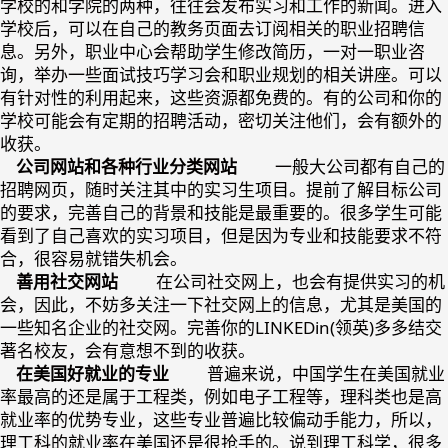
学校的和学院的两种，往往会发布实习和工作的新闻。进入
学校后，可以在自己的教务页面去订阅相关的职业招聘信
息。另外，职业中心会帮助学生修改简历，一对一职业咨
询，举办一些面试技巧学习会和职业规划的相关讲座。可以
有针对性的利用起来，这些资源都免费的。有的公司和你的
学校可能会有定期的招聘活动，密切关注他们，会有额外的
收获。
公司网站和各种行业分类网站
一般大公司都有自己的
招聘网页，随时关注其中的实习生项目。提前了解目标公司
的要求，完善自己的背景和技能是最重要的。很多学生可能
看到了自己喜欢的实习项目，但是因为专业和技能要求不符
合，很容易就错失机会。
善用社交网站
在公司社交网上，也会有提供实习的机
会，因此，不妨多关注一下社交网上的信息，尤其是美国的
一些知名企业的社交网。完善你的LINKEDin(领英)多多结交
著名校友，会有意想不到的收获。
在美国好就业的专业
普遍来说，中国学生在美国就业
率最高的还是属于工程类，例如电子工程等，理科类也是高
就业率的优势专业，这些专业普遍比较偏动手能力，所以，
理工科的就业率在美国还是很抢手的。说到理工科学，很多