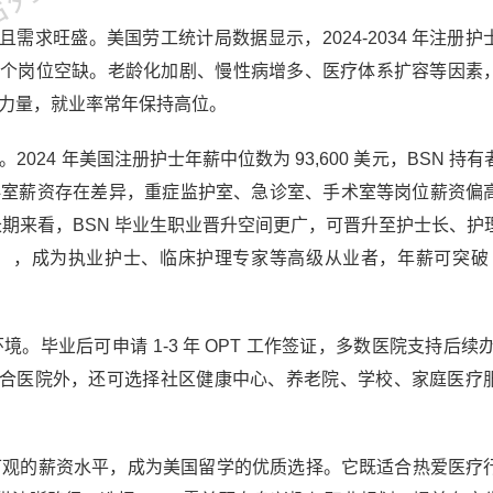
求旺盛。美国劳工统计局数据显示，2024-2034 年注册护
9 万个岗位空缺。老龄化加剧、慢性病增多、医疗体系扩容等因素
备力量，就业率常年保持高位。
024 年美国注册护士年薪中位数为 93,600 美元，BSN 持
元。不同科室薪资存在差异，重症监护室、急诊室、手术室等岗位薪资偏
长期来看，BSN 毕业生职业晋升空间更广，可晋升至护士长、护
），成为执业护士、临床护理专家等高级从业者，年薪可突破 1
。毕业后可申请 1-3 年 OPT 工作签证，多数医院支持后续办
合医院外，还可选择社区健康中心、养老院、学校、家庭医疗
、可观的薪资水平，成为美国留学的优质选择。它既适合热爱医疗