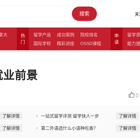
搜索
关
拿大
留学产品
成功案例
院校排名
留学
热
申
门
请
国际学校
精彩讲座
OSSD课程
能力
就业前景
0
了解详情
一站式留学评测 留学快人一步
了解详情
了解详情
第二外语选什么小语种吃香？
了解详情