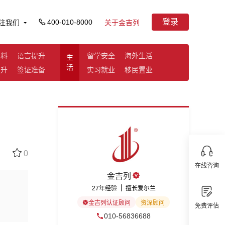
登录
400-010-8000
注我们
关于金吉列
资料
语言提升
留学安全
海外生活
生
活
提升
签证准备
实习就业
移民置业
0
在线咨询
金吉列
27年经验
擅长爱尔兰
金吉列认证顾问
资深顾问
免费评估
010-56836688