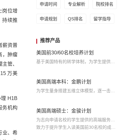
申请时间
专业解析
院校排名
士岗位增
申请规划
QS排名
留学指导
，持续推
推荐产品
有者薪资普
美国前30/60名校培养计划
高，肿瘤
基于美国特有的转学体制，为学生提供包括学术、领导力、职业等在内的长时段服务，让学生既获得名校录取，又有读完名校的实力
理主管、
5 万美
美国高端本科：金鹏计划
为学生量身搭建五维立体模型，逐一击破痛点，致力于提高美国TOP30本科录取成功率
理 H1B
服务机构
美国高端硕士：金骏计划
为志向申请名校的学生提供的高端服务产品
致力于提升学生入读美国前30名校的成功率
行业、希
产品中涵盖背景提升项目基金，学生可根据自身背景任意选择海内/外科研与职场提升等项目