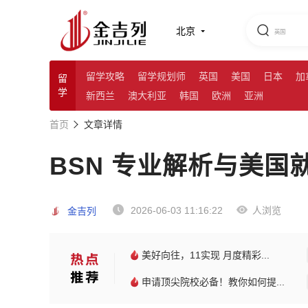
北京
留学攻略
留学规划师
英国
美国
日本
加
留
学
新西兰
澳大利亚
韩国
欧洲
亚洲
首页
文章详情
BSN 专业解析与美国
2026-06-03 11:16:22
人浏览
金吉列
美好向往，11实现 月度精彩...
申请顶尖院校必备！教你如何提...