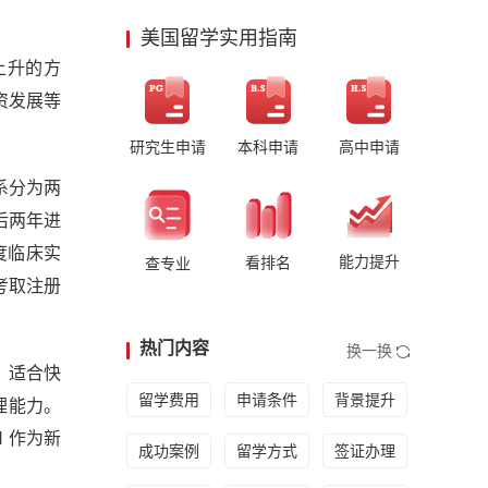
美国留学实用指南
上升的方
资发展等
研究生申请
本科申请
高中申请
体系分为两
后两年进
度临床实
能力提升
看排名
查专业
考取注册
热门内容
换一换
，适合快
留学费用
申请条件
背景提升
理能力。
N 作为新
成功案例
留学方式
签证办理