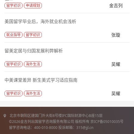
金吉列
留学初识
申请规划
美国留学毕业后，海外就业机会浅析
张璇
就业指导
留学初识
留美定居与归国发展利弊解析
吴耀
留学初识
海外生活
中美课堂差异 新生美式学习适应指南
吴耀
留学初识
海外生活
北京市朝阳区建国门外大街8号楼IFC国际财源中心B座15层
©2026金吉列出国留学咨询服务有限公司 版权所有 京ICP备05010035号
留学咨询电话：400-010-8000 投诉邮箱：315@jjl.cn