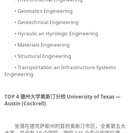
• Geomatics Engineering
• Geotechnical Engineering
• Hyraulic an Hyrologic Engineering
• Materials Engineering
• Structural Engineering
• Transportation an Infrastructure Systems
Engineering
TOP 4
德州大学奥斯汀分校
University of Texas
—
Austin (Cockrell)
坐落在德克萨斯州的首府奥斯汀市区，全美第五大
大学，共设有 18 个学院，提供 135 个专业的学位课