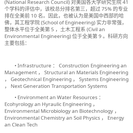
(National Research Council) 对美国各大学研究生院 41
个学科的评估中，该校总分排名第三，超过 75% 的专业
排在全美前 10 名。因此，也被认为是美国中西部的哈
佛，其工程学院 (School of Engineering) 实力非常强，
整体水平位于全美第 5 ，土木工程系 (Civil an
Environmental Engineering) 位于全美第 9 。科研方向
主要包括：
• Infrastructure ： Construction Engineering an
Management ， Structural an Materials Engineering
， Geotechnical Engineering ， Systems Engineering
， Next Generation Transportation Systems
• Environment an Water Resources ：
Ecohyrology an Hyraulic Engineering ，
Environmental Microbiology an Biotechnology ，
Environmental Chemistry an Soil Physics ， Energy
an Clean Tech