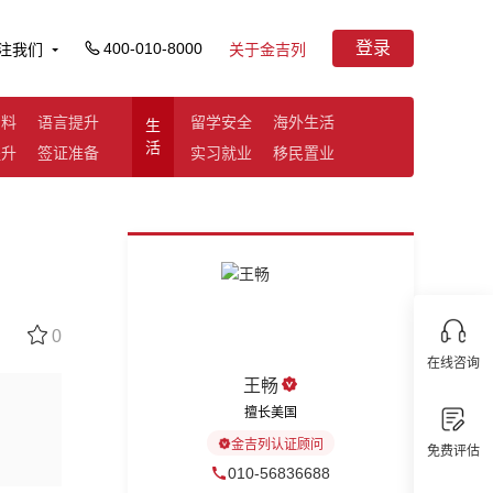
登录
400-010-8000
注我们
关于金吉列
资料
语言提升
留学安全
海外生活
生
活
提升
签证准备
实习就业
移民置业
0
在线咨询
王畅
擅长美国
金吉列认证顾问
免费评估
010-56836688