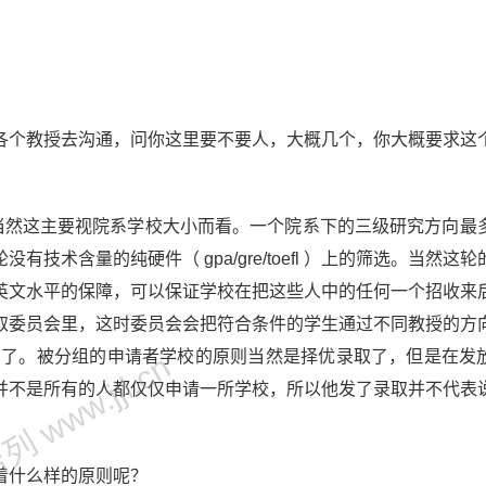
各个教授去沟通，问你这里要不要人，大概几个，你大概要求这
。
，当然这主要视院系学校大小而看。一个院系下的三级研究方向最
没有技术含量的纯硬件（ gpa/gre/toefl ）上的筛选。当然这
英文水平的保障，可以保证学校在把这些人中的任何一个招收来
取委员会里，这时委员会会把符合条件的学生通过不同教授的方
ck 了。被分组的申请者学校的原则当然是择优录取了，但是在发
 www.jjl.cn
并不是所有的人都仅仅申请一所学校，所以他发了录取并不代表
着什么样的原则呢？