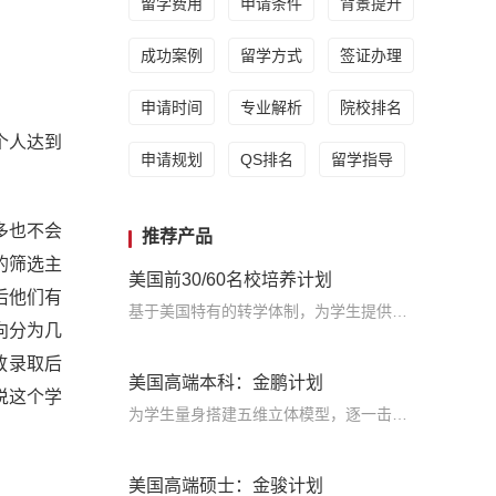
留学费用
申请条件
背景提升
成功案例
留学方式
签证办理
申请时间
专业解析
院校排名
个人达到
申请规划
QS排名
留学指导
多也不会
推荐产品
轮的筛选主
美国前30/60名校培养计划
后他们有
基于美国特有的转学体制，为学生提供包括学术、领导力、职业等在内的长时段服务，让学生既获得名校录取，又有读完名校的实力
向分为几
放录取后
美国高端本科：金鹏计划
说这个学
为学生量身搭建五维立体模型，逐一击破痛点，致力于提高美国TOP30本科录取成功率
美国高端硕士：金骏计划