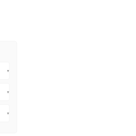
▾
▾
▾