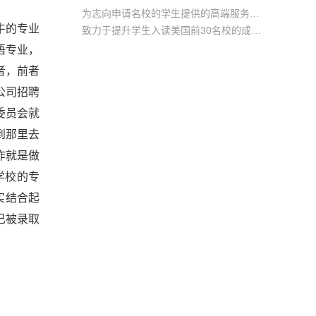
为志向申请名校的学生提供的高端服务产品
牛的专业
致力于提升学生入读美国前30名校的成功率
产品中涵盖背景提升项目基金，学生可根据自身背景任意选择海内/外科研与职场提升等项目
语专业，
者，前者
公司招聘
生委员会就
到那里去
作就是做
学校的专
实结合起
己被录取