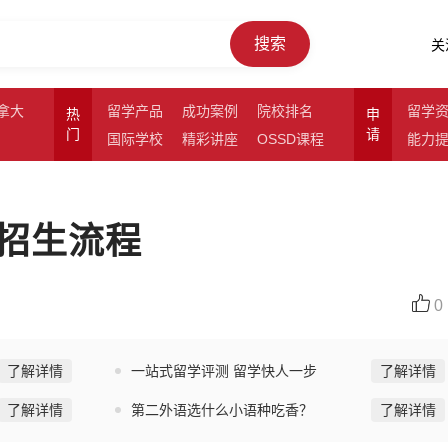
搜索
关
拿大
留学产品
成功案例
院校排名
留学
热
申
门
请
国际学校
精彩讲座
OSSD课程
能力
招生流程
0
了解详情
一站式留学评测 留学快人一步
了解详情
了解详情
第二外语选什么小语种吃香？
了解详情