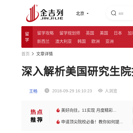
北京
留学攻略
留学规划师
英国
美国
日本
加
留
学
新西兰
澳大利亚
韩国
欧洲
亚洲
首页
文章详情
深入解析美国研究生院
2018-09-29 16:10:23
人浏览
王畅
美好向往，11实现 月度精彩...
申请顶尖院校必备！教你如何提...