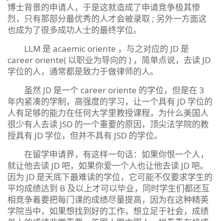
博士背景的申请人，于是这就造成了申请竞争极其惨
烈，只有那部分最优秀的人才会被录取 ; 另外一方面这
也成为了很多成功人士的最终学位。
LLM 是 acaemic oriente ，与之对应的 JD 是
career oriente( 以职业为导向的 ) ，简单点说，去读 JD
学位的人，通常都是致力于做律师的人。
虽然 JD 是一个 career oriente 的学位，但是在 3
年内紧凑的学制，高强度的学习，让一个具有 JD 学位的
人有足够的能力在任何大学里教授课程，为什么美国人
很少有人去读 JSD 的一个重要的原因，顶尖法学院的教
授具有 JD 学位，但并不具有 JSD 的学位。
在留学申请界，有这样一句话：如果你恨一个人，
就让他去读 JD 吧，如果你爱一个人也让他去读 JD 吧。
因为 JD 是天底下最难读的学位，它可能不仅要求学生的
平均成绩达到 B 及以上才可以毕业，同时学生们都还互
相竞争着要把每门课的成绩尽量提高，因为在这种精英
学院当中，如果想找到好的工作，想立足于社会，成绩