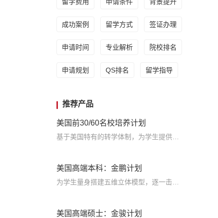
留学费用
申请条件
背景提升
成功案例
留学方式
签证办理
申请时间
专业解析
院校排名
申请规划
QS排名
留学指导
推荐产品
美国前30/60名校培养计划
基于美国特有的转学体制，为学生提供包括学术、领导力、职业等在内的长时段服务，让学生既获得名校录取，又有读完名校的实力
美国高端本科：金鹏计划
为学生量身搭建五维立体模型，逐一击破痛点，致力于提高美国TOP30本科录取成功率
美国高端硕士：金骏计划