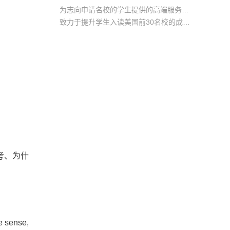
为志向申请名校的学生提供的高端服务产品
致力于提升学生入读美国前30名校的成功率
产品中涵盖背景提升项目基金，学生可根据自身背景任意选择海内/外科研与职场提升等项目
考、为什
nse,