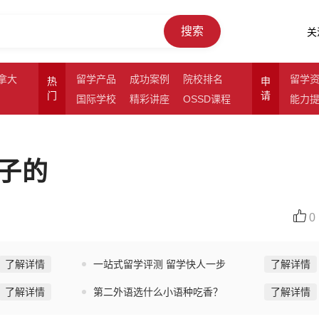
搜索
关
拿大
留学产品
成功案例
院校排名
留学
热
申
门
请
国际学校
精彩讲座
OSSD课程
能力
子的
0
了解详情
一站式留学评测 留学快人一步
了解详情
了解详情
第二外语选什么小语种吃香？
了解详情