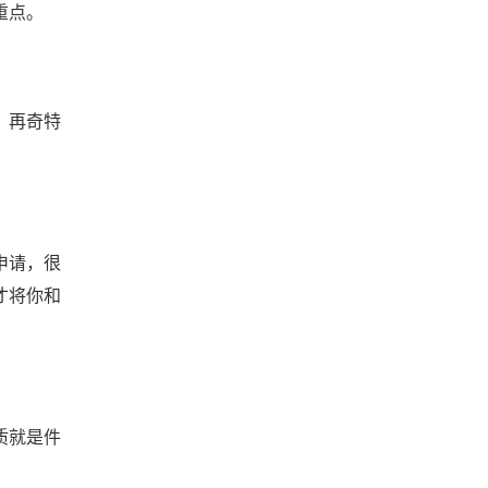
重点。
，再奇特
申请，很
才将你和
质就是件