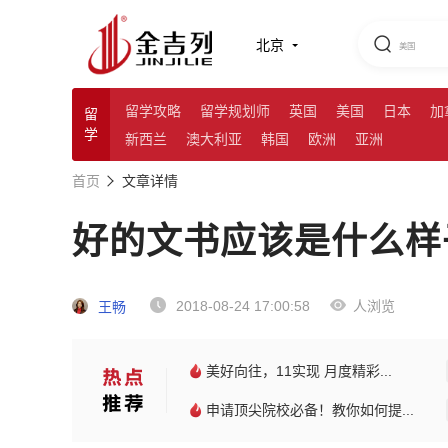
北京
留学攻略
留学规划师
英国
美国
日本
加
留
学
新西兰
澳大利亚
韩国
欧洲
亚洲
首页
文章详情
好的文书应该是什么样
2018-08-24 17:00:58
人浏览
王畅
美好向往，11实现 月度精彩...
申请顶尖院校必备！教你如何提...