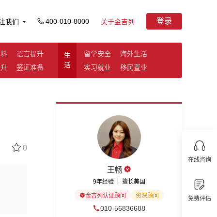
登录
400-010-8000
注我们
关于金吉列
资料
语言提升
留学安全
海外生活
生
活
提升
签证准备
实习就业
移民置业
0
在线咨询
王畅
9年经验
擅长美国
金吉列认证顾问
资深顾问
免费评估
010-56836688