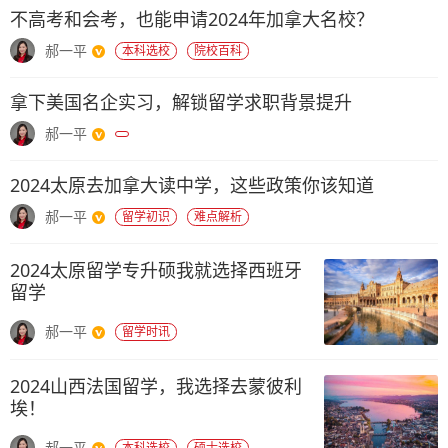
不高考和会考，也能申请2024年加拿大名校？
郝一平
本科选校
院校百科
拿下美国名企实习，解锁留学求职背景提升
郝一平
2024太原去加拿大读中学，这些政策你该知道
郝一平
留学初识
难点解析
2024太原留学专升硕我就选择西班牙
留学
郝一平
留学时讯
2024山西法国留学，我选择去蒙彼利
埃！
郝一平
本科选校
硕士选校