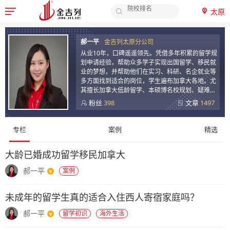
太原

签证办理
申请时间
郝
郝一平
金吉列太原分公司
申请材料
一
从业10年，口碑遥遥领先。凭借多年积累的留学规
留学费用
平
划申请经验，帮助众多学子实现出国留学、移民就
-
业的梦想，并帮助他们在实习、科研、名企就业等
多方面找到适合的岗位，学生遍布加拿大各地。尤
金
其擅长加拿大低龄留学、本硕博名校规划、疑难签
吉
证等案子，多次带领团队获得全国优秀部门荣誉。
粉丝
398
文章
1497
座右铭：我坚持，做的比说的好听。
列
顾
留
专栏
案例
精选
问
学
专
顾
大龄已婚成功留学移民加拿大
栏
问
郝一平
案例
内
容
未成年的留学生真的适合入住西人寄宿家庭吗？
郝一平
留学初识
海外生活