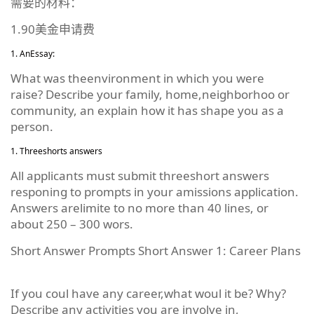
需要的材料：
1.90美金申请费
AnEssay:
What was theenvironment in which you were
raise? Describe your family, home,neighborhoo or
community, an explain how it has shape you as a
person.
Threeshorts answers
All applicants must submit threeshort answers
responing to prompts in your amissions application.
Answers arelimite to no more than 40 lines, or
about 250 – 300 wors.
Short Answer Prompts Short Answer 1: Career Plans
If you coul have any career,what woul it be? Why?
Describe any activities you are involve in,