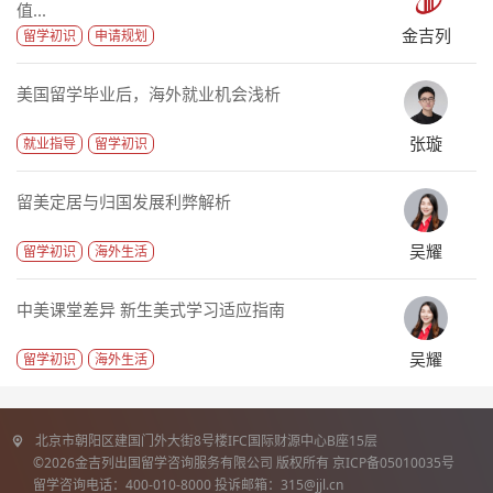
值...
金吉列
留学初识
申请规划
美国留学毕业后，海外就业机会浅析
张璇
就业指导
留学初识
留美定居与归国发展利弊解析
吴耀
留学初识
海外生活
中美课堂差异 新生美式学习适应指南
吴耀
留学初识
海外生活
北京市朝阳区建国门外大街8号楼IFC国际财源中心B座15层
©2026金吉列出国留学咨询服务有限公司 版权所有 京ICP备05010035号
留学咨询电话：400-010-8000 投诉邮箱：315@jjl.cn