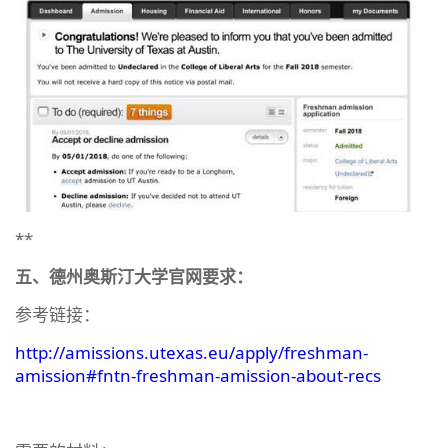
**
五、德州奥斯汀大学官网要求：
参考链接：
http://amissions.utexas.eu/apply/freshman-
amission#fntn-freshman-amission-about-recs