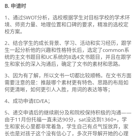
B.
申请时
1、通过SWOT分析，选校根据学生对目标学校的学术环
境、师资力量、地理位置和口碑的要求，精准的选校定
校方案。
2、结合学生的成长背景、学习、活动和实习经历，跟学
生一起分析他的兴趣和性格特长后，选定了common系
统的主文书题目和UC系统的8选4文书题目，并且在跟学
生和家长的深入沟通后，确定了文书的素材和思路。
3、因为有了解，所以文书一切都比较顺畅。在文书方面
需要注意的是：推敲哪个素材更有特色、思路的布局如
何更清晰，如何更引人入胜，用词的表达等等；
4、成功申请ED/EA；
5、递交申请后的继续刷分及和院校保持积极的沟通——
由于11月份托福一直未达90分，sat没达到1360+，学
生和家长心里都非常着急，学生自己有点气馁放弃，家
长也是对孩子这个没有信心了，多次开导解开她的心理