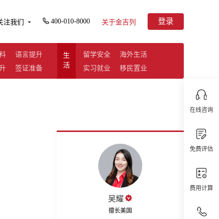
登录
400-010-8000
关注我们
关于金吉列
料
语言提升
留学安全
海外生活
生
活
升
签证准备
实习就业
移民置业
在线咨询
免费评估
费用计算
吴耀
擅长美国