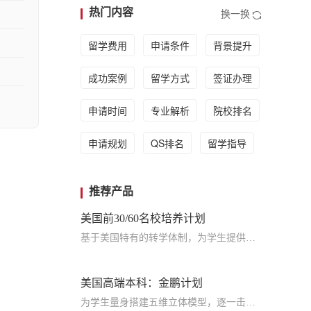
热门内容
换一换
留学费用
申请条件
背景提升
成功案例
留学方式
签证办理
申请时间
专业解析
院校排名
申请规划
QS排名
留学指导
推荐产品
美国前30/60名校培养计划
基于美国特有的转学体制，为学生提供包括学术、领导力、职业等在内的长时段服务，让学生既获得名校录取，又有读完名校的实力
美国高端本科：金鹏计划
为学生量身搭建五维立体模型，逐一击破痛点，致力于提高美国TOP30本科录取成功率