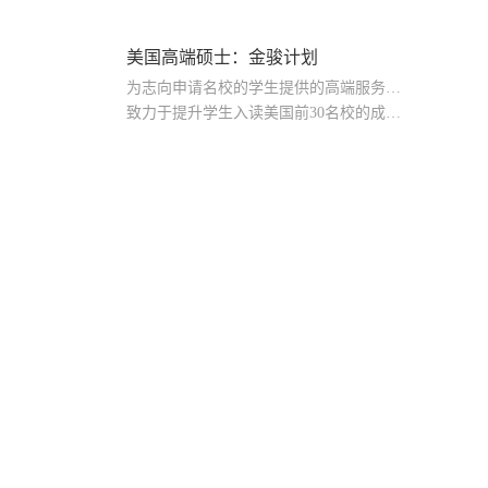
美国高端硕士：金骏计划
为志向申请名校的学生提供的高端服务产品
致力于提升学生入读美国前30名校的成功率
产品中涵盖背景提升项目基金，学生可根据自身背景任意选择海内/外科研与职场提升等项目