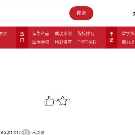
搜索
拿大
留学产品
成功案例
院校排名
留学资
热
申
门
请
国际学校
精彩讲座
OSSD课程
能力提
0
1
9 23:14:17
人浏览