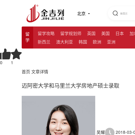
北京
留学攻略
留学规划师
英国
美国
日本
加
留
学
新西兰
澳大利亚
韩国
欧洲
亚洲
0
1
首页
文章详情
迈阿密大学和马里兰大学房地产硕士录取
吴耀
2018-03-0