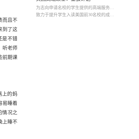
为志向申请名校的学生提供的高端服务产品
致力于提升学生入读美国前30名校的成功率
绩而且不
产品中涵盖背景提升项目基金，学生可根据自身背景任意选择海内/外科研与职场提升等项目
来到了这
还是不错
，听老师
些前期课
锅上的蚂
容易睡着
的情况之
晚上睡不