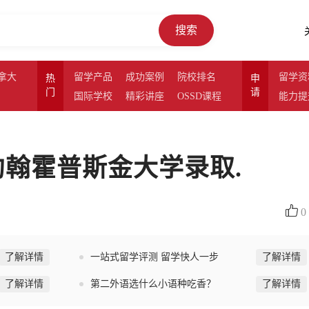
搜索
拿大
留学产品
成功案例
院校排名
留学资
热
申
门
请
国际学校
精彩讲座
OSSD课程
能力提
约翰霍普斯金大学录取.
0
了解详情
一站式留学评测 留学快人一步
了解详情
了解详情
第二外语选什么小语种吃香？
了解详情