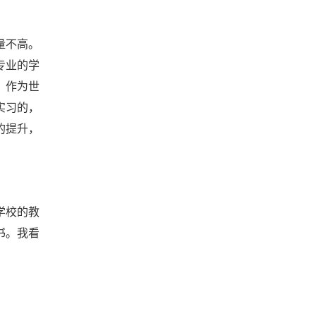
量不高。
专业的学
，作为世
实习的，
的提升，
学校的教
书。我看