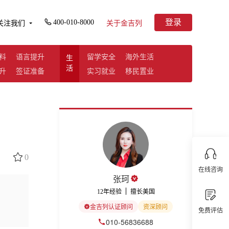
登录
400-010-8000
关注我们
关于金吉列
料
语言提升
留学安全
海外生活
生
活
升
签证准备
实习就业
移民置业
0
在线咨询
张珂
12年经验
擅长美国
金吉列认证顾问
资深顾问
免费评估
010-56836688