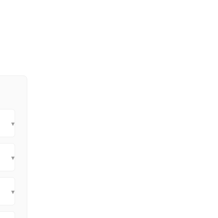
▾
▾
▾