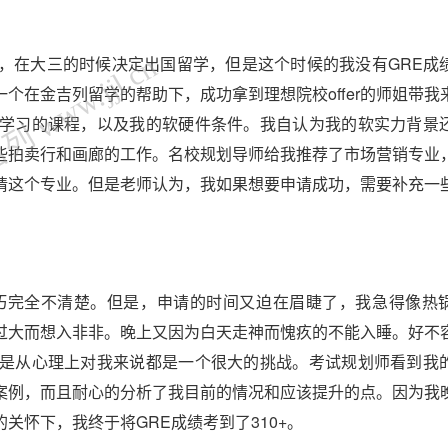
 www.jjl.cn
，在大三的时候决定出国留学，但是这个时候的我没有GRE成
个在金吉列留学的帮助下，成功拿到理想院校offer的师姐带我
学习的课程，以及我的软硬件条件。我自认为我的软实力背景
些拍卖行和画廊的工作。名校规划导师给我推荐了市场营销专业
请这个专业。但是老师认为，我如果想要申请成功，需要补充一
巧完全不清楚。但是，申请的时间又迫在眉睫了，我急得像热
过大而想入非非。晚上又因为白天走神而愧疚的不能入睡。好不
是从心理上对我来说都是一个很大的挑战。考试规划师看到我
案例，而且耐心的分析了我目前的情况和应该提升的点。因为我
关怀下，我终于将GRE成绩考到了310+。