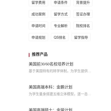
留学费用
申请条件
背景提升
成功案例
留学方式
签证办理
申请时间
专业解析
院校排名
申请规划
QS排名
留学指导
推荐产品
美国前30/60名校培养计划
基于美国特有的转学体制，为学生提供包括学术、领导力、职业等在内的长时段服务，让学生既获得名校录取，又有读完名校的实力
美国高端本科：金鹏计划
为学生量身搭建五维立体模型，逐一击破痛点，致力于提高美国TOP30本科录取成功率
美国高端硕士：金骏计划