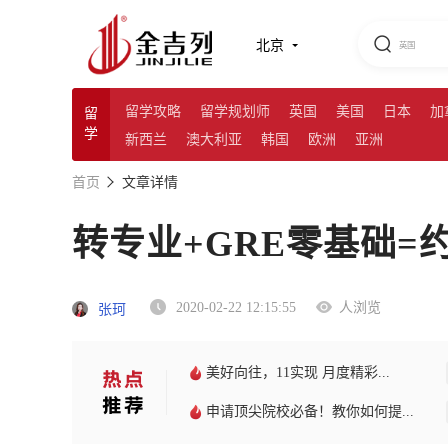
北京
留学攻略
留学规划师
英国
美国
日本
加
留
学
新西兰
澳大利亚
韩国
欧洲
亚洲
首页
文章详情
转专业+GRE零基础=
2020-02-22 12:15:55
人浏览
张珂
美好向往，11实现 月度精彩...
申请顶尖院校必备！教你如何提...