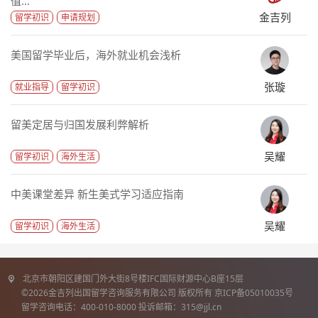
值...
金吉列
留学初识
申请规划
美国留学毕业后，海外就业机会浅析
张璇
就业指导
留学初识
留美定居与归国发展利弊解析
吴耀
留学初识
海外生活
中美课堂差异 新生美式学习适应指南
吴耀
留学初识
海外生活
北京市朝阳区建国门外大街8号楼IFC国际财源中心B座15层
©2026金吉列出国留学咨询服务有限公司 版权所有 京ICP备05010035号
留学咨询电话：400-010-8000 投诉邮箱：315@jjl.cn