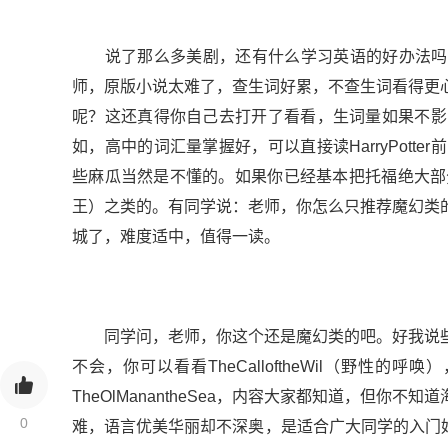
说了那么多美剧，还有什么学习英语的好办法吗？
师，原版小说太难了，查生词好累，不查生词看得更
呢？这还真得你自己去打开了看看，生词量如果不影
如，高中的词汇量掌握好，可以直接读HarryPot
些麻瓜当然是不懂的。如果你已经基本把托福绝大部分词汇
王）之类的。有同学说：老师，你怎么只推荐魔幻类
城了，难度适中，值得一读。
同学问，老师，你这个还是魔幻类的吧。好我说些
不会，你可以看看TheCalloftheWil（野
TheOlManantheSea，内容大家都知道，但
0
难，语言优美华丽却不深奥，是适合广大同学的入门好书。