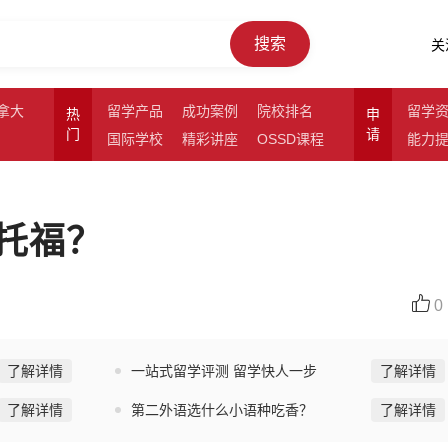
搜索
关
拿大
留学产品
成功案例
院校排名
留学
热
申
门
请
国际学校
精彩讲座
OSSD课程
能力
和托福？
0
了解详情
一站式留学评测 留学快人一步
了解详情
了解详情
第二外语选什么小语种吃香？
了解详情