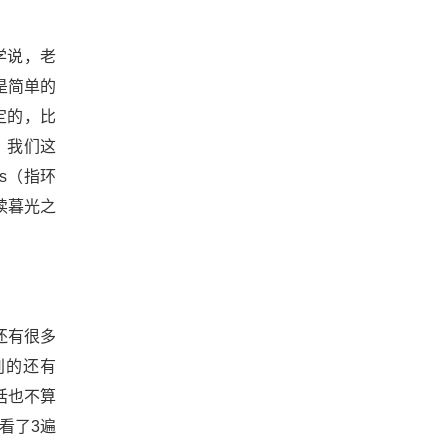
学说，老
是简单的
定的，比
，我们这
s（指环
读暮光之
还有很多
别的还有
话也不算
看了3遍