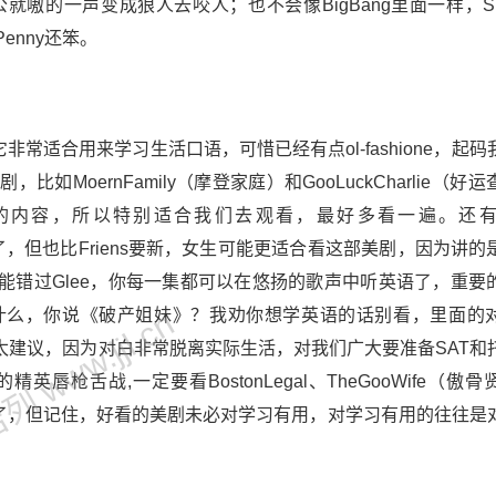
公就嗷的一声变成狼人去咬人；也不会像BigBang里面一样，Sh
enny还笨。
常适合用来学习生活口语，可惜已经有点ol-fashione，起码
oernFamily（摩登家庭）和GooLuckCharlie（好
的内容，所以特别适合我们去观看，最好多看一遍。还
剧也蛮早了，但也比Friens要新，女生可能更适合看这部美剧，因为讲
能错过Glee，你每一集都可以在悠扬的歌声中听英语了，重要
 www.jjl.cn
什么，你说《破产姐妹》？我劝你想学英语的话别看，里面的
量》？不太建议，因为对白非常脱离实际生活，对我们广大要准备SAT
枪舌战,一定要看BostonLegal、TheGooWife（傲
在太多了，但记住，好看的美剧未必对学习有用，对学习有用的往往是