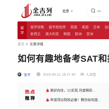
北京
留学攻略
留学规划师
英国
美国
日本
加
留
学
新西兰
澳大利亚
韩国
欧洲
亚洲
首页
文章详情
如何有趣地备考SAT
2018-08-21 18:27:40
人浏览
张平
美好向往，11实现 月度精彩...
申请顶尖院校必备！教你如何提...