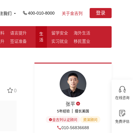
登录
400-010-8000
注我们
关于金吉列
资料
语言提升
留学安全
海外生活
生
活
提升
签证准备
实习就业
移民置业
0
在线咨询
张平
5年经验
擅长美国
金吉列认证顾问
资深顾问
免费评估
010-56836688