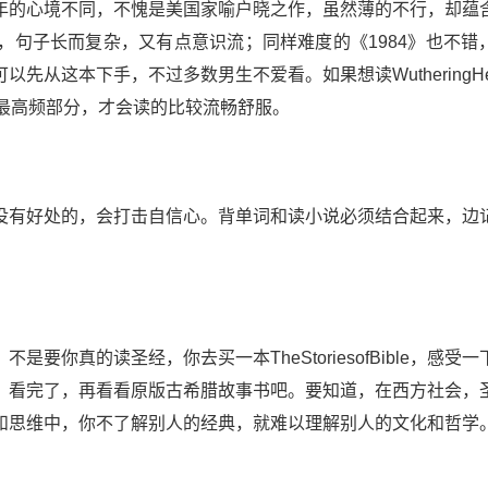
年的心境不同，不愧是美国家喻户晓之作，虽然薄的不行，却蕴
，句子长而复杂，又有点意识流；同样难度的《1984》也不错
从这本下手，不过多数男生不爱看。如果想读WutheringHei
T词汇的最高频部分，才会读的比较流畅舒服。
有好处的，会打击自信心。背单词和读小说必须结合起来，边
真的读圣经，你去买一本TheStoriesofBible，感受一
。看完了，再看看原版古希腊故事书吧。要知道，在西方社会，
和思维中，你不了解别人的经典，就难以理解别人的文化和哲学