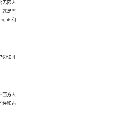
含无限人
，就是严
ghts和
记边读才
下西方人
圣经和古
。