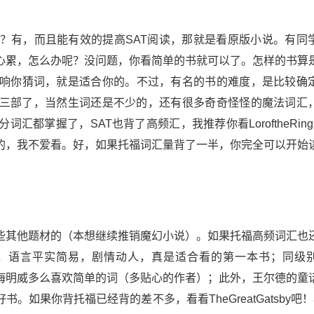
有，而且能有效的提高SAT阅读，那就是看原版小说。有同
心累，怎么办呢？没问题，你看简单的书就可以了。怎样的书算
响你猜词，就是适合你的。不过，有名的书的难度，是比较确
ter前三部了，当然生词还是不少的，还有很多奇奇怪怪的魔法词汇
都掌握了，SAT也背了高频汇，我推荐你看LoroftheRing
的，我不爱看。好，如果托福词汇量背了一半，你完全可以开始
其他题材的（本想继续推销魔幻小说）。如果托福高频词汇也
性的呼唤），语言平实简易，剧情动人，真是适合看的第一本书；同级
你不知道海明威多么喜欢简单的词（多贴心的作者）；此外，王尔德的童
如果你背托福已经背的差不多，看看TheGreatGatsby吧！