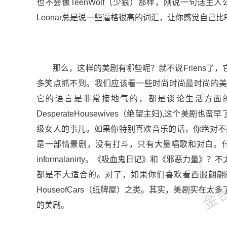
也不会像TeenWolf（少狼）那样，刚说一句话主人
Leonar总是说一些逼格很高的词汇，让你感觉自己比P
那么，这样的美剧有哪些呢？就不说Friens了，它非
多笑点抓不到。我们应该看一些时尚时尚最时尚的美剧，比如M
它的语言是非常接地气的，都是谈论生活方面
DesperateHousewives（绝望主妇),这个美
级女人的事儿。如果你特别喜欢音乐的话，你绝对不
金吉列
是一部情景剧，没有打斗，只有大量唱歌和对白。
informalanirty。《吸血鬼日记》和《邪恶力
都是不大适合的。对了，如果你们喜欢看西服翩翩的精英唇
HouseofCars（纸牌屋）之类。其实，美剧实
的美剧。