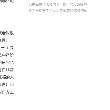
elon和
为志向申请名校的学生提供的高端服务产品
致力于提升学生入读美国前30名校的成功率
产品中涵盖背景提升项目基金，学生可根据自身背景任意选择海内/外科研与职场提升等项目
我看时很
运查理），
有一个是
的是中产阶
的是它也
对白非常
和托福的人
骨贤妻）和
对白为主