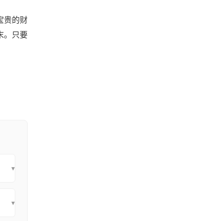
宝贵的财
末。只要
▾
▾