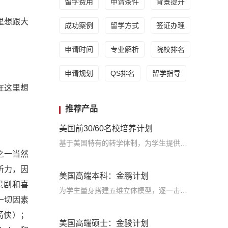
留学费用
申请条件
背景提升
里想跟大
成功案例
留学方式
签证办理
申请时间
专业解析
院校排名
申请规划
QS排名
留学指导
在这里想
推荐产品
美国前30/60名校培养计划
基于美国特有的转学体制，为学生提供包括学术、领导力、职业等在内的长时段服务，让学生既获得名校录取，又有读完名校的实力
之一当然
听力，因
美国高端本科：金鹏计划
景剧和喜
为学生量身搭建五维立体模型，逐一击破痛点，致力于提高美国TOP30本科录取成功率
一切因素
绿箭侠）；
美国高端硕士：金骏计划