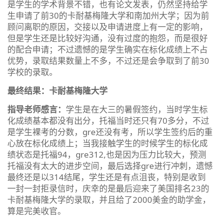
是学生的学术背景不错，也有论文发表，仍然坚持给学
生申请了前30的卡耐基梅隆大学和南加州大学；因为前
顾问离职的原因，交接以及申请进度上有一定的影响，
但是学生还是比较好沟通，没有过度的抱怨，而是很好
的配合申请；不过遗憾的是学生确实在标化成绩上不占
优势，录取结果数量上不多，不过还是会争取到了前30
学校的录取。
最终结果：卡耐基梅隆大学
指导老师感言：
学生是在大三的暑假签约，当时学生标
化成绩基本都没有出分，托福当时还只有70多分，不过
是学生裸考的分数，gre还没有考，所以学生签约后的重
心放在标化成绩上；当我接触学生的时候学生的标化成
绩状态是托福94，gre312,也是因为压力比较大，预测
托福没有太大的进步空间，最后选择gre进行冲刺，遗憾
最终还是以314结尾，学生还是有点沮丧，特别是收到
一封一封拒录信时，庆幸的是最后迎来了美国排名23的
卡耐基梅隆大学的录取，并且给了2000美金的助学金，
算是完美收官。