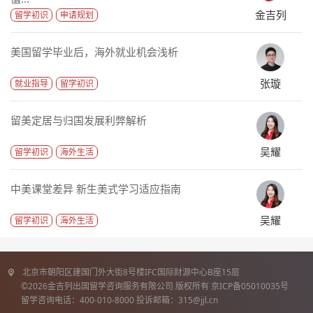
金吉列
留学初识
申请规划
美国留学毕业后，海外就业机会浅析
张璇
就业指导
留学初识
留美定居与归国发展利弊解析
吴耀
留学初识
海外生活
中美课堂差异 新生美式学习适应指南
吴耀
留学初识
海外生活
北京市朝阳区建国门外大街8号楼IFC国际财源中心B座15层
©2026金吉列出国留学咨询服务有限公司 版权所有 京ICP备05010035号
留学咨询电话：400-010-8000 投诉邮箱：315@jjl.cn