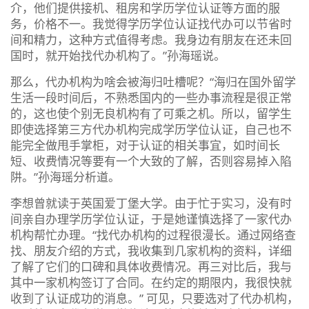
介，他们提供接机、租房和学历学位认证等方面的服
务，价格不一。我觉得学历学位认证找代办可以节省时
间和精力，这种方式值得考虑。我身边有朋友在还未回
国时，就开始找代办机构了。”孙海瑶说。
那么，代办机构为啥会被海归吐槽呢？“海归在国外留学
生活一段时间后，不熟悉国内的一些办事流程是很正常
的，这也使个别无良机构有了可乘之机。所以，留学生
即使选择第三方代办机构完成学历学位认证，自己也不
能完全做甩手掌柜，对于认证的相关事宜，如时间长
短、收费情况等要有一个大致的了解，否则容易掉入陷
阱。”孙海瑶分析道。
李想曾就读于英国爱丁堡大学。由于忙于实习，没有时
间亲自办理学历学位认证，于是她谨慎选择了一家代办
机构帮忙办理。“找代办机构的过程很漫长。通过网络查
找、朋友介绍的方式，我收集到几家机构的资料，详细
了解了它们的口碑和具体收费情况。再三对比后，我与
其中一家机构签订了合同。在约定的期限内，我很快就
收到了认证成功的消息。” 可见，只要选对了代办机构，