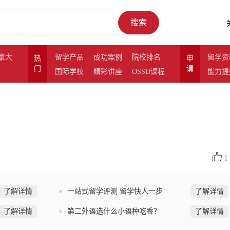
搜索
拿大
留学产品
成功案例
院校排名
留学资
热
申
门
请
国际学校
精彩讲座
OSSD课程
能力提
1
了解详情
一站式留学评测 留学快人一步
了解详情
了解详情
第二外语选什么小语种吃香？
了解详情