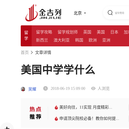
北京
留学攻略
留学规划师
英国
美国
日本
加
留
学
新西兰
澳大利亚
韩国
欧洲
亚洲
首页
文章详情
美国中学学什么
2018-06-19 15:09:00
人浏览
吴耀
美好向往，11实现 月度精彩...
申请顶尖院校必备！教你如何提...