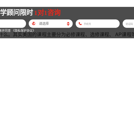
留学顾问限时
1对1咨询
读并同意
《隐私保护协议》
什么。其实美国的课程主要分为必修课程、选修课程、 AP课程
程分为:英语,数学,自然科学,社会科学,体育,艺术 等。其中英
莎士比亚文学，诗歌，散文等。数学包含：几何代数,微积分,统
技等。社会科学主要包含：美国历史，世界史，美国政府与政治，经
球,足球,棒球,网球,越野,垒球英式足球,曲棍球等。还有些学
目。艺术方面包含：合唱，绘画，乐器，舞台表演，陶艺，摄影
程体系是比较复杂的，同一门课程有基础课程，高级课程和荣誉
的课程，一般只要求学生学习基础课程 ，美国的基础课程设置的
保证学生学习的信心。如果学生这门课程学的非常好，也非常有
荣誉课程，学的更好的情况下，甚至可以在高中阶段学习大学先