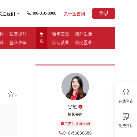
登录
400-010-8000
关注我们
关于金吉列
料
语言提升
留学安全
海外生活
生
活
升
签证准备
实习就业
移民置业
1
在线咨询
吴耀
擅长美国
金吉列认证顾问
免费评估
010-56836688