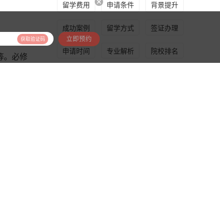
留学费用
申请条件
背景提升
成功案例
留学方式
签证办理
立即预约
获取验证码
申请时间
专业解析
院校排名
等。必修
语类似于
申请规划
QS排名
留学指导
计学等。
济学，人
推荐产品
校有高山
美国前30/60名校培养计划
，平面设
基于美国特有的转学体制，为学生提供包括学术、领导力、职业等在内的长时段服务，让学生既获得名校录取，又有读完名校的实力
课程，还
美国高端本科：金鹏计划
确实比较
为学生量身搭建五维立体模型，逐一击破痛点，致力于提高美国TOP30本科录取成功率
兴趣深入
修学分的
美国高端硕士：金骏计划