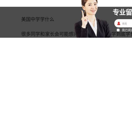
专业
美国中学学什么
我已阅
很多同学和家长会可能感兴趣了解美国的中学到底学
课程其实基本涵盖了我们高中的所有课程。美国的必修课
我们的语文，包含历史小说，戏剧创作，世界文学，
自然科学包含：生物,化学,物理,地理,天文学，科
文学，心理学等。体育每个学校个各不相同，常规会有篮
滑雪，高尔夫，水球，游泳和潜水，冰球，赛艇等项
计等。
大家可能听说美国的课程比中国简单。其实美国的课
有大学先修学分的 AP课程，同一门课程有不同难度
简单 ，基本上孩子都能拿到不错的成绩，能较好的
学习的话，可以继续学习难度更高更深的高级课程或