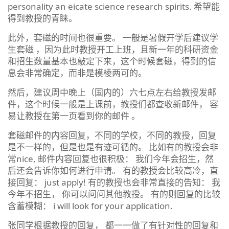
personality an eicate science research spirits. 希望能
得到教授的青睐。
此外，套磁的时间也很重要。 一般是暑假开学后建议学
生套磁 ，因为此时教授开工上班，且新一年的科研资金
和招生数量基本也敲定下来，这个时候套磁，得到的信
息会非常确定，而非是模棱两可的。
然后，建议周中晚上（国内的）六七点左右给教授发邮
件，这个时候一般是上课前，教授们都查收新邮件， 容
易让教授在第一页看到你的邮件 。
套磁邮件的内容回复，不同的学校，不同的教授，回复
是不一样的，但是也是有迹可循的。 比如有的教授会非
常nice, 邮件内容回复也很积极： 我们今年会招生，然
后还会告诉你如何进行申请。 有的教授会比较高冷，直
接回复： just apply! 有的教授也会非常直接的告知： 我
今年不招生， 你可以问问其他教授。 有的则回复的比较
含蓄模糊： i will look for your application.
张同学根据教授的回复， 都一一做了有针对性的回复和