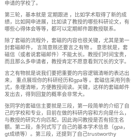
申请的学校了。
第三轮，基本就是 定期跟进 ，比如学术取得了新的成
绩，比如网申进展，比如读了教授的哪些科研论文，有
哪些心得体会等等，都可以定期邮件跟教授联系。
除了套磁的流程外，套磁的内容也很关键，尤其是第一
封套磁邮件， 言简意赅还要言之有物 。 意思就是，套
磁信（或者说套磁邮件）不能太长。教授们时间宝贵，
而且那么多申请者，教授肯定不愿意看到冗长的文字。
言之有物就是说我们要把重要的内容逻辑清晰的表达出
来， 重点展现你的科研经历和gpa等 。套磁信采用列条
式，条理清晰，方便教授阅读。关键，这样的套磁邮件
发出去，得到回复的概率会非常大。
张同学的套磁信主要就是三段，第一段简单的介绍了自
己的学校和专业，目前在做的科研内容和方向是什么，
与教授的研究方向匹配，因此询问教授是否有招生名
额。第二段，条列式写了自己的基本学术信息（gpa，
gt成绩等）。第三段，还提到了自己trustworthy