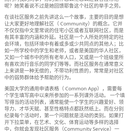
呢？她笑着说不过是她回馈耶鲁这个社区的举手之劳。
在谈社区服务之前先讲这么一个故事，主要的目的是想
让大家更好地理解社区（ Community）的概念。它并
不仅仅指中文里常说的住宅小区或者互联网社区，而是
有其丰富的内涵和外延。社区是一个人所处的特定的社
会环境，包括环境中有着或多或少共同点的其他人；比
如一所学校中的学生和老师，或者是美国的华人社区，
又如一个城市中的所有老年人口，又或是一个班级里所
有喜欢流行音乐的同学们等等。而社区服务在通常意义
上来讲是一种无偿的，不带功利性质的，常常是对社区
中的弱势群体给予帮助的行为。
美国大学的通用申请表格（ Common App），需要每
个学生填写高中以来所参加的一系列课外活动。 一个填
写得当的活动列表，通常能使一个学生的兴趣爱好、领
导力、才华天赋、甚至性格特点都跃然纸上。而在分别
纪录每个活动时，第一个问题就是活动的类别。如果打
开下拉菜单，在艺术、文化、体育运动等多样的选择
中，你就会发现社区服务（Community Service）一