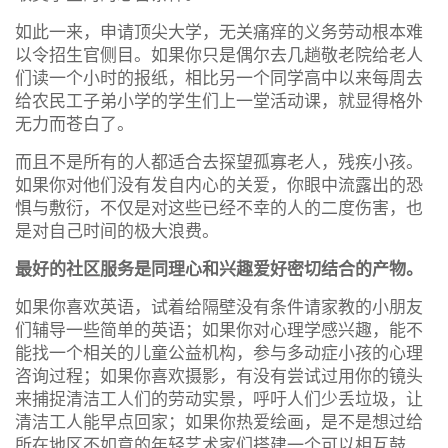
如此一来，申请顶尖大学，无关痛痒的义务劳动根本难
以令招生官侧目。如果你只是偶尔去几趟敬老院给老人
们读一个小时的报纸，相比另一个同学高中以来每周去
给农民工子弟小学的学生们上一堂活动课，就显得格外
无力而苍白了。
而且不是所有的人都适合去探望孤寡老人，残疾小孩。
如果你对他们没有发自内心的关爱，你眼中流露出的恐
惧与敷衍，不仅是对这些已经不幸的人的二度伤害，也
是对自己时间的极大浪费。
最好的社区服务是同理心和兴趣爱好密切结合的产物。
如果你喜欢英语，试着给隔壁没有条件请家教的小朋友
们辅导一些简单的英语；如果你对心理学感兴趣，能不
能找一个相关的儿童公益机构，参与多动症小孩的心理
咨询过程；如果你喜欢摄影，有没有尝试过用你的镜头
来捕捉清洁工人们的劳动实景，呼吁人们少丢垃圾，让
清洁工人能早点回家；如果你热爱绘画，是不是想过给
所在地区不如意的年轻艺术家们搭建一个可以相互鼓