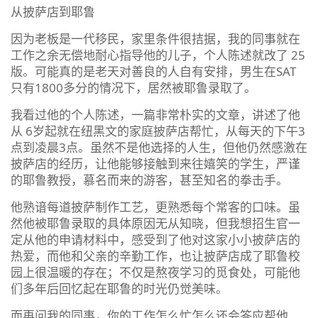
从披萨店到耶鲁
因为老板是一代移民，家里条件很拮据，我的同事就在
工作之余无偿地耐心指导他的儿子，个人陈述就改了 25
版。可能真的是老天对善良的人自有安排，男生在SAT
只有1800多分的情况下，居然被耶鲁录取了。
我看过他的个人陈述，一篇非常朴实的文章，讲述了他
从 6岁起就在纽黑文的家庭披萨店帮忙，从每天的下午3
点到凌晨3点。虽然不是他选择的人生，但他仍然感激在
披萨店的经历，让他能够接触到来往嬉笑的学生，严谨
的耶鲁教授，慕名而来的游客，甚至知名的拳击手。
他熟谙每道披萨制作工艺，更熟悉每个常客的口味。虽
然他被耶鲁录取的具体原因无从知晓，但我想招生官一
定从他的申请材料中，感受到了他对这家小小披萨店的
热爱，而他和父亲的辛勤工作，也让披萨店成了耶鲁校
园上很温暖的存在；不仅是熬夜学习的觅食处，可能他
们多年后回忆起在耶鲁的时光仍觉美味。
而再问我的同事，你的工作怎么忙怎么还会答应帮他