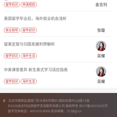
金吉列
留学初识
申请规划
美国留学毕业后，海外就业机会浅析
张璇
就业指导
留学初识
留美定居与归国发展利弊解析
吴耀
留学初识
海外生活
中美课堂差异 新生美式学习适应指南
吴耀
留学初识
海外生活
北京市朝阳区建国门外大街8号楼IFC国际财源中心B座15层
©2026金吉列出国留学咨询服务有限公司 版权所有 京ICP备05010035号
留学咨询电话：400-010-8000 投诉邮箱：315@jjl.cn