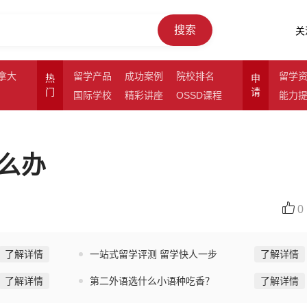
搜索
关
拿大
留学产品
成功案例
院校排名
留学
热
申
门
请
国际学校
精彩讲座
OSSD课程
能力
么办
0
了解详情
一站式留学评测 留学快人一步
了解详情
了解详情
第二外语选什么小语种吃香？
了解详情