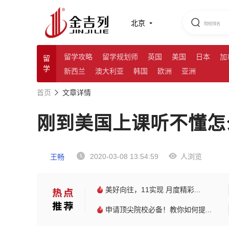
北京
留学攻略
留学规划师
英国
美国
日本
加
留
学
新西兰
澳大利亚
韩国
欧洲
亚洲
首页
文章详情
刚到美国上课听不懂怎
2020-03-08 13:54:59
人浏览
王畅
美好向往，11实现 月度精彩...
申请顶尖院校必备！教你如何提...