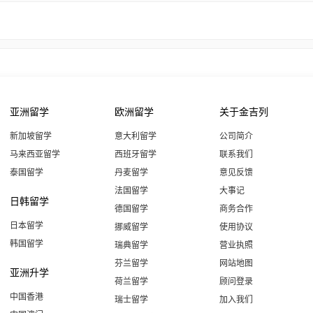
亚洲留学
欧洲留学
关于金吉列
新加坡留学
意大利留学
公司简介
马来西亚留学
西班牙留学
联系我们
泰国留学
丹麦留学
意见反馈
法国留学
大事记
日韩留学
德国留学
商务合作
日本留学
挪威留学
使用协议
韩国留学
瑞典留学
营业执照
芬兰留学
网站地图
亚洲升学
荷兰留学
顾问登录
中国香港
瑞士留学
加入我们