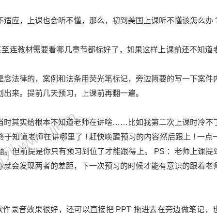
适应，上课也会听不懂，那么，初到美国上课听不懂该怎么办 
学生，甚至连教材需要看哪几章节都标好了，如果这样上课前还不知道
是念法律的，案例和法条用荧光笔标记，旁边简要的写一下案件
划出来。提前几天预习，上课前再翻一遍。
 www.jjl.cn
当时其实给根本不知道老师在讲啥……比如我第二次上课时冷不
于知道老师在讲哪里了 ! 赶快唤醒预习的内容然后跟上 ! 一点
。但前提是你只有预习到位了才能跟得上。 PS ：老师上课提
你就会发现两者的差距，下一次预习的时候才能有意识的跟着老
音的，这个软件录音效果很好，还可以直接把 PPT 拖进去在旁边做笔记