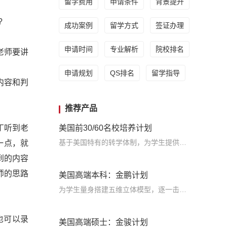
留学费用
申请条件
背景提升
?
成功案例
留学方式
签证办理
申请时间
专业解析
院校排名
老师要讲
申请规划
QS排名
留学指导
内容和判
推荐产品
丁听到老
美国前30/60名校培养计划
基于美国特有的转学体制，为学生提供包括学术、领导力、职业等在内的长时段服务，让学生既获得名校录取，又有读完名校的实力
一点，就
到的内容
师的思路
美国高端本科：金鹏计划
为学生量身搭建五维立体模型，逐一击破痛点，致力于提高美国TOP30本科录取成功率
，也可以录
美国高端硕士：金骏计划