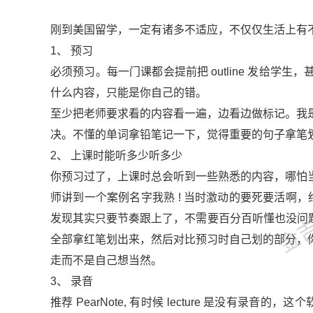
刚到美国留学，一定有诸多不适应，不仅仅生活上有不
1、 预习
必须预习。每一门课都会提前把 outline 发给
什么内容，只能是你自己的错。
至少把老师要求看的内容看一遍，边看边做标记。我
决。不懂的单词拿铅笔记一下，觉得重要的句子拿笔
2、 上课时能听多少听多少
金吉列
你预习过了，上课时总会听到一些熟悉的内容，哪怕
师讲到一个案例名字我熟 ! 当时激动的要死要活啊，终
发现其实只要节奏跟上了，不需要百分百听懂也没问题
全部拿红笔划出来，然后对比预习时自己划的部分，
走而不是自己想当然。
3、 录音
推荐 PearNote, 有时候 lecture 是没有录