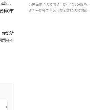
当重点，
为志向申请名校的学生提供的高端服务产品
致力于提升学生入读美国前30名校的成功率
老师的节
产品中涵盖背景提升项目基金，学生可根据自身背景任意选择海内/外科研与职场提升等项目
，你没听
问题会不
▾