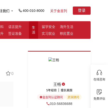
登录
400-010-8000
注我们
关于金吉列
资料
语言提升
留学安全
海外生活
生
活
提升
签证准备
实习就业
移民置业
0
在线咨询
王畅
5年经验
擅长美国
金吉列认证顾问
资深顾问
免费评估
010-56836688