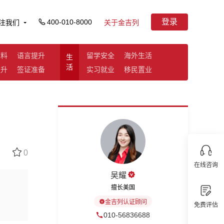
登录
400-010-8000
注我们
关于金吉列
资料
语言提升
留学安全
海外生活
生
活
提升
签证准备
实习就业
移民置业
0
在线咨询
吴耀
擅长美国
金吉列认证顾问
免费评估
010-56836688