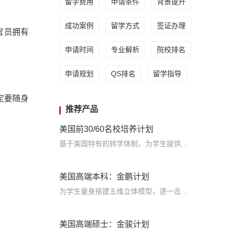
留学费用
申请条件
背景提升
成功案例
留学方式
签证办理
官员拥有
申请时间
专业解析
院校排名
申请规划
QS排名
留学指导
定要随身
推荐产品
美国前30/60名校培养计划
基于美国特有的转学体制，为学生提供包括学术、领导力、职业等在内的长时段服务，让学生既获得名校录取，又有读完名校的实力
美国高端本科：金鹏计划
为学生量身搭建五维立体模型，逐一击破痛点，致力于提高美国TOP30本科录取成功率
美国高端硕士：金骏计划