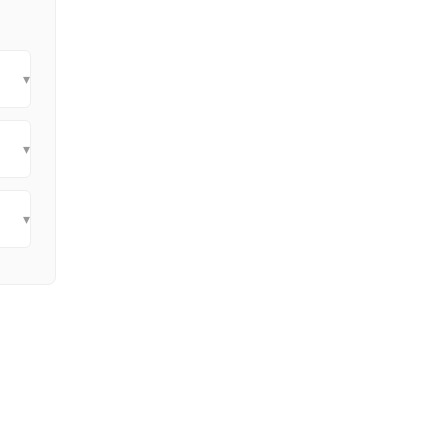
▾
▾
▾