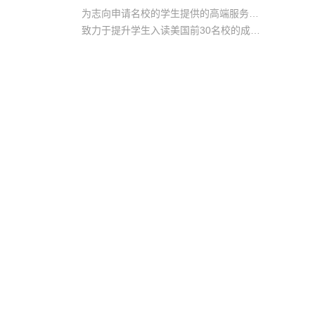
为志向申请名校的学生提供的高端服务产品
致力于提升学生入读美国前30名校的成功率
产品中涵盖背景提升项目基金，学生可根据自身背景任意选择海内/外科研与职场提升等项目