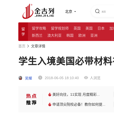
北京
留学攻略
留学规划师
英国
美国
日本
加
留
学
新西兰
澳大利亚
韩国
欧洲
亚洲
首页
文章详情
学生入境美国必带材料
2018-06-05 18:10:40
人浏览
吴耀
美好向往，11实现 月度精彩...
申请顶尖院校必备！教你如何提...