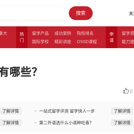
搜索
关
拿大
留学产品
成功案例
院校排名
留学
热
申
门
请
国际学校
精彩讲座
OSSD课程
能力
有哪些？
0
了解详情
一站式留学评测 留学快人一步
了解详情
了解详情
第二外语选什么小语种吃香？
了解详情