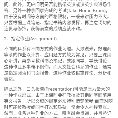
间。此外，更应问明是否能携带英汉或汉英字典进场作
答。另外一种拿回家完成的考试(Take Home Exam)，
由于没有时间等方面的严格限制，一般来讲压力不大。
只要根据上课笔记、指定书籍内容发挥，再注意词句的
连贯与修饰，获得满意的成绩应该不难。
2、指定作业(Assignment)
不同的科系有不同方式的作业习题。大致说来，数理商
等系的作业以计算、应用题方式较为常见，只要上课用
心听讲，再参考教科书及笔记，或跟同学、学长讨论，
这种作业多半难不倒你。而人文社会科系的作业，通常
是指定阅读和书面报告，这种作业较偏重评论、分析和
表达。
除此之外，口头报告(Presentation)可能是压力最大的
一种作业形式。由于上课时要在教授及其他同学面前用
英文报告，所以文稿的拟定必须特别清楚流畅;而面对随
时可能被教授或同学打岔和质疑，常会令人神经紧张。
然而，准备这种作业的方式，唯有融会贯通，并且熟记