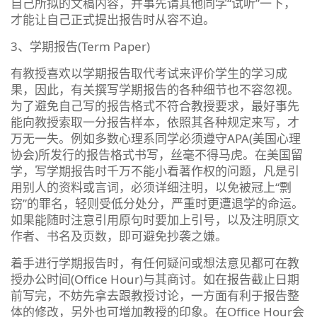
自己所拟的文稿内容，并事先请其他同学“试听”一下，
才能让自己正式提出报告时从容不迫。
3、学期报告(Term Paper)
有教授喜欢以学期报告取代考试来评价学生的学习成
果，因此，有关撰写学期报告的各种细节也不容忽视。
为了避免自己写的报告格式不符合教授要求，最好事先
能向教授索取一分报告样本，依照其各种规定来写，才
万无一失。例如多数心理系同学必须遵守APA(美国心理
协会)所发行的报告格式书写，丝毫不得马虎。在美国留
学，写学期报告时千万不能小看著作权的问题，凡是引
用别人的资料或言词，必须详细注明，以免被冠上“剽
窃”的罪名，轻则受低分处分，严重时更遭退学的命运。
如果能随时注意引用原句时要加上引号，以及注明原文
作者、书名及页数，即可避免抄袭之嫌。
着手进行学期报告时，有任何疑问或想法意见都可在教
授办公时间(Office Hour)与其商讨。如在报告截止日期
前写完，不妨先拿去跟教授讨论，一方面有利于报告整
体的修改，另外也可增加教授的印象。在Office Hour会