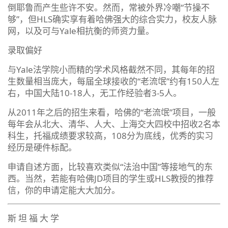
倒耶鲁而产生些许不安。然而，常被外界冷嘲“节操不
够”，但HLS确实享有着哈佛强大的综合实力，校友人脉
网，以及可与Yale相抗衡的师资力量。
录取偏好
与Yale法学院小而精的学术风格截然不同，其每年的招
生数量相当庞大，每届全球接收的“老流氓”约有150人左
右，中国大陆10-18人，无工作经验者3-5人。
从2011年之后的招生来看，哈佛的“老流氓”项目，一般
每年会从北大、清华、人大、上海交大四校中招收2名本
科生，托福成绩要求较高，108分为底线，优秀的实习
经历是硬件标配。
申请自述方面，比较喜欢类似“法治中国”等接地气的东
西。当然，若能有哈佛JD项目的学生或HLS教授的推荐
信，你的申请定能大大加分。
斯 坦 福 大 学