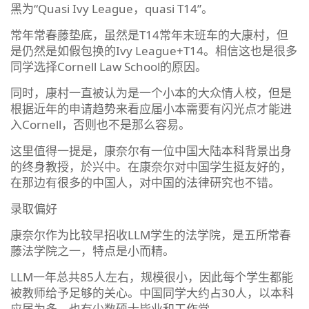
黑为“Quasi Ivy League，quasi T14”。
常年常春藤垫底，虽然是T14常年末班车的大康村，但
是仍然是如假包换的Ivy League+T14。相信这也是很多
同学选择Cornell Law School的原因。
同时，康村一直被认为是一个小本的大众情人校，但是
根据近年的申请趋势来看应届小本需要有闪光点才能进
入Cornell，否则也不是那么容易。
这里值得一提是，康奈尔有一位中国大陆本科背景出身
的终身教授，於兴中。在康奈尔对中国学生挺友好的，
在那边有很多的中国人，对中国的法律研究也不错。
录取偏好
康奈尔作为比较早招收LLM学生的法学院，是五所常春
藤法学院之一，特点是小而精。
LLM一年总共85人左右，规模很小，因此每个学生都能
被教师给予足够的关心。中国同学大约占30人，以本科
应届为多，也有少数硕士毕业和工作党。