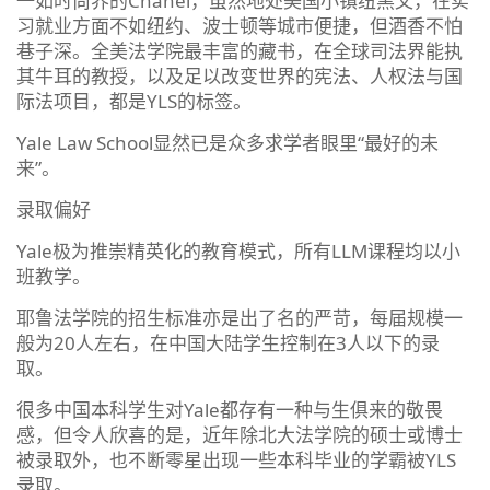
一如时尚界的Chanel，虽然地处美国小镇纽黑文，在实
习就业方面不如纽约、波士顿等城市便捷，但酒香不怕
巷子深。全美法学院最丰富的藏书，在全球司法界能执
其牛耳的教授，以及足以改变世界的宪法、人权法与国
际法项目，都是YLS的标签。
Yale Law School显然已是众多求学者眼里“最好的未
来”。
录取偏好
Yale极为推崇精英化的教育模式，所有LLM课程均以小
班教学。
耶鲁法学院的招生标准亦是出了名的严苛，每届规模一
般为20人左右，在中国大陆学生控制在3人以下的录
取。
很多中国本科学生对Yale都存有一种与生俱来的敬畏
感，但令人欣喜的是，近年除北大法学院的硕士或博士
被录取外，也不断零星出现一些本科毕业的学霸被YLS
录取。