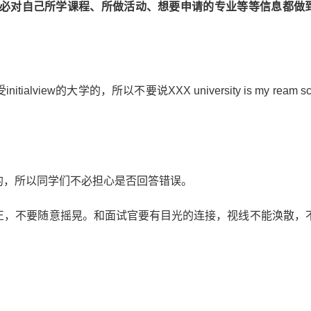
必对自己所学课程、所做活动、想要申请的专业等等信息都做
ew的大学的，所以不要说XXX university is my ream sch
的，所以同学们不必担心是否回答错误。
端正，不要随意摇晃。和面试官要有目光的连接，视线不能涣散，
。