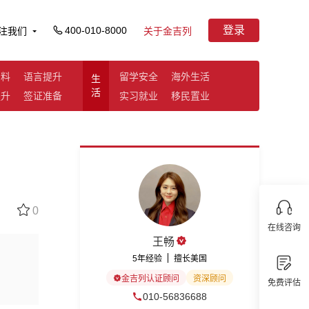
登录
400-010-8000
注我们
关于金吉列
资料
语言提升
留学安全
海外生活
生
活
提升
签证准备
实习就业
移民置业
0
在线咨询
王畅
5年经验
擅长美国
金吉列认证顾问
资深顾问
免费评估
010-56836688