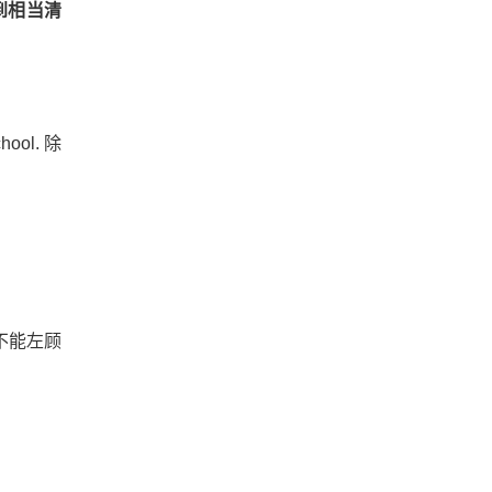
到相当清
ool. 除
不能左顾