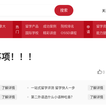
搜索
关
拿大
留学产品
成功案例
院校排名
留学
热
申
门
请
国际学校
精彩讲座
OSSD课程
能力
注意事项！！！
0
了解详情
一站式留学评测 留学快人一步
了解详情
了解详情
第二外语选什么小语种吃香？
了解详情