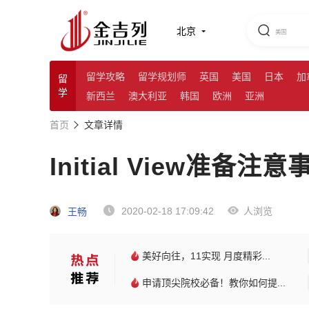
北京
留学攻略
留学规划师
英国
美国
日本
加
留
学
新西兰
澳大利亚
韩国
欧洲
亚洲
首页
文章详情
Initial View准备
2020-02-18 17:09:42
人浏览
王畅
美好向往，11实现 月度精彩...
申请顶尖院校必备！教你如何提...