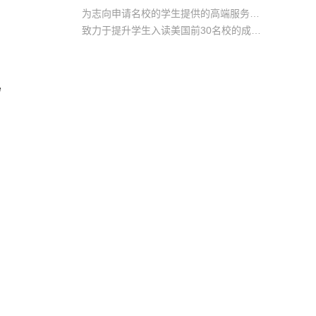
为志向申请名校的学生提供的高端服务产品
致力于提升学生入读美国前30名校的成功率
产品中涵盖背景提升项目基金，学生可根据自身背景任意选择海内/外科研与职场提升等项目
e