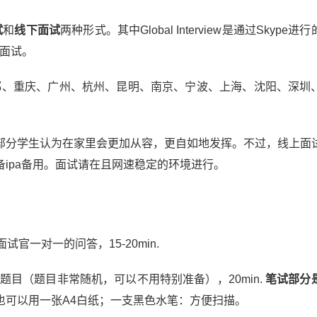
试
和
线下面试
两种形式。其中Global Interview是通过Skype进
对面面试。
都、重庆、广州、杭州、昆明、南京、宁波、上海、沈阳、深圳
部分学生认为在家里会更加从容，更自如地发挥。不过，线上面
ipa备用。面试请在且网速稳定的环境进行。
试官一对一的问答，15-20min.
个启发性的题目（题目非常随机，可以不用特别准备），20min.
笔试部分
也可以用一张A4白纸；一支黑色水笔：方便扫描。