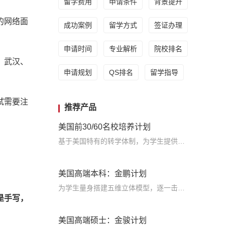
留学费用
申请条件
背景提升
行的网络面
成功案例
留学方式
签证办理
申请时间
专业解析
院校排名
、武汉、
申请规划
QS排名
留学指导
试需要注
推荐产品
美国前30/60名校培养计划
基于美国特有的转学体制，为学生提供包括学术、领导力、职业等在内的长时段服务，让学生既获得名校录取，又有读完名校的实力
美国高端本科：金鹏计划
为学生量身搭建五维立体模型，逐一击破痛点，致力于提高美国TOP30本科录取成功率
是手写，
美国高端硕士：金骏计划