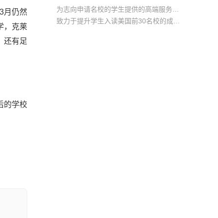
为志向申请名校的学生提供的高端服务产品
3月仍然
致力于提升学生入读美国前30名校的成功率
学，克莱
产品中涵盖背景提升项目基金，学生可根据自身背景任意选择海内/外科研与职场提升等项目
，还有足
后的学校