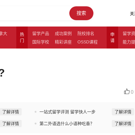
搜索
关
拿大
留学产品
成功案例
院校排名
留学
热
申
门
请
国际学校
精彩讲座
OSSD课程
能力
?
0
了解详情
一站式留学评测 留学快人一步
了解详情
了解详情
第二外语选什么小语种吃香？
了解详情