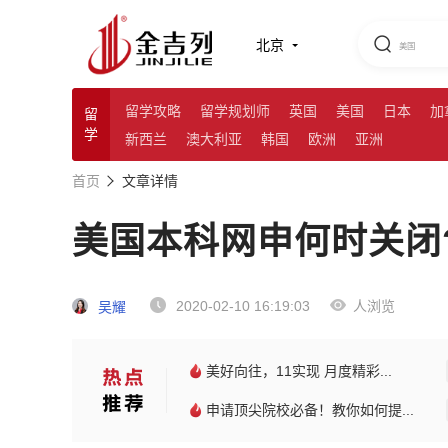
北京
留学攻略
留学规划师
英国
美国
日本
加
留
学
新西兰
澳大利亚
韩国
欧洲
亚洲
首页
文章详情
美国本科网申何时关闭
2020-02-10 16:19:03
人浏览
吴耀
美好向往，11实现 月度精彩...
申请顶尖院校必备！教你如何提...