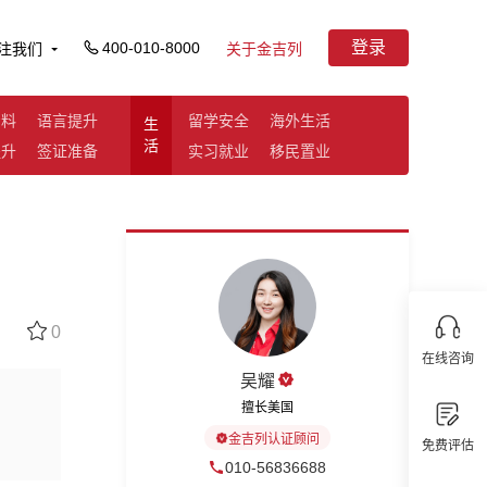
登录
400-010-8000
注我们
关于金吉列
资料
语言提升
留学安全
海外生活
生
活
提升
签证准备
实习就业
移民置业
0
在线咨询
吴耀
擅长美国
金吉列认证顾问
免费评估
010-56836688