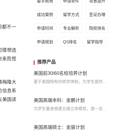
留学费用
申请条件
背景提升
成功案例
留学方式
签证办理
间都不一
申请时间
专业解析
院校排名
申请规划
QS排名
留学指导
的理想选
到来而慌
推荐产品
。
美国前30/60名校培养计划
基于美国特有的转学体制，为学生提供包括学术、领导力、职业等在内的长时段服务，让学生既获得名校录取，又有读完名校的实力
基梅隆大
的信息系
去美国读
美国高端本科：金鹏计划
为学生量身搭建五维立体模型，逐一击破痛点，致力于提高美国TOP30本科录取成功率
美国高端硕士：金骏计划