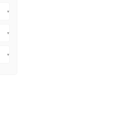
▾
▾
▾