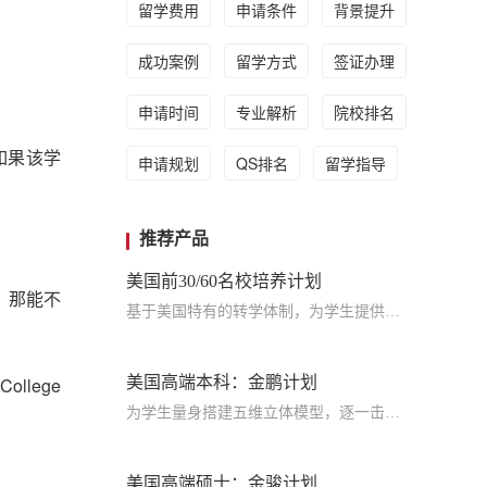
留学费用
申请条件
背景提升
成功案例
留学方式
签证办理
申请时间
专业解析
院校排名
，如果该学
申请规划
QS排名
留学指导
推荐产品
美国前30/60名校培养计划
。那能不
基于美国特有的转学体制，为学生提供包括学术、领导力、职业等在内的长时段服务，让学生既获得名校录取，又有读完名校的实力
llege
美国高端本科：金鹏计划
为学生量身搭建五维立体模型，逐一击破痛点，致力于提高美国TOP30本科录取成功率
美国高端硕士：金骏计划