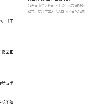
为志向申请名校的学生提供的高端服务产品
致力于提升学生入读美国前30名校的成功率
产品中涵盖背景提升项目基金，学生可根据自身背景任意选择海内/外科研与职场提升等项目
on，并不
即撤回正
给你所要求
学校不给