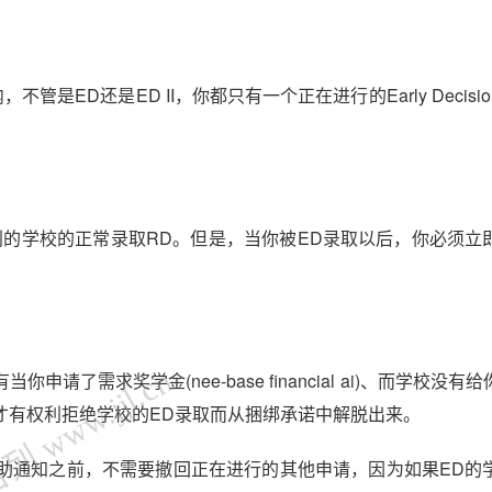
管是ED还是ED II，你都只有一个正在进行的Early Decisi
别的学校的正常录取RD。但是，当你被ED录取以后，你必须立
 www.jjl.cn
了需求奖学金(nee-base financial ai)、而学校没有
才有权利拒绝学校的ED录取而从捆绑承诺中解脱出来。
助通知之前，不需要撤回正在进行的其他申请，因为如果ED的