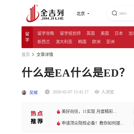
北京
留学攻略
留学规划师
英国
美国
日本
加
留
学
新西兰
澳大利亚
韩国
欧洲
亚洲
首页
文章详情
什么是EA什么是ED？
2020-02-07 15:42:17
人浏览
吴耀
美好向往，11实现 月度精彩...
申请顶尖院校必备！教你如何提...