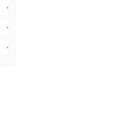
▾
▾
▾