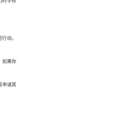
EA)的学校
的提前行动，
，如果你
再申请其