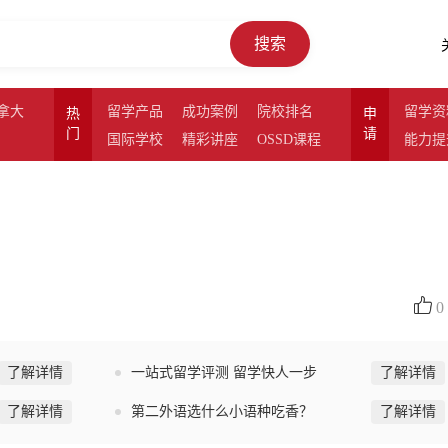
搜索
拿大
留学产品
成功案例
院校排名
留学资
热
申
门
请
国际学校
精彩讲座
OSSD课程
能力提
0
了解详情
一站式留学评测 留学快人一步
了解详情
了解详情
第二外语选什么小语种吃香？
了解详情