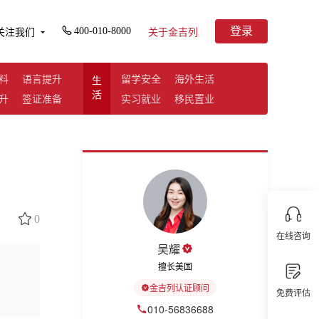
登录
400-010-8000
关注我们
关于金吉列
料
语言提升
留学安全
海外生活
生
活
升
签证准备
实习就业
移民置业
0
在线咨询
吴耀
擅长美国
金吉列认证顾问
免费评估
010-56836688