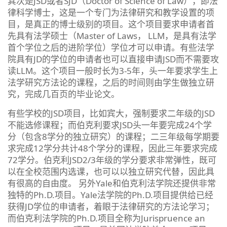
其次是JSD或者SJD（Doctor of Science of Law），即法
律科学博士，这是一个专门为法律研究和教学设置的项
目，是真正的博士级别的项目。这个项目要求申请者首
先具有法学硕士（Master of Laws， LLM，是具有法学
首个学位之后的进阶学位）学位才可以申请。有些法学
院具有JD的学位的申请者也可以直接申请JSD而不需要攻
读LLM。这个项目一般时长为3-5年，头一年要求学生上
法学研究方法论的课程，之后的时间则由学生做独立研
究，完成几百页的毕业论文。
有些学校的JSD项目，比如宾大，强制要求二年级的JSD
不能选修课程；而伯克利要求JSD头一年要完成24个学
分（包含8学分的独立研究）的课程；二三年级每学期要
求完成12学分共计48个学分的课程，因此三年要求完成
72学分。伯克利JSD2/3年级的学分要求非常弹性，既可
以在全校范围内选课，也可以以独立研究代替，因此具
有很高的自由度。 另外Yale和伯克利法学院还提供非常
独特的Ph.D.项目。Yale法学院的Ph.D.项目提供给已经
获得JD学位的申请者，着眼于法律研究的方法论学习；
而伯克利法学院的Ph.D.项目全称为Jurispruence an