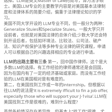
选择。LLM是英文Master of Law的简写，译为法学硕
士。美国LLM专业的主要教学内容是对美国基本法律制
度和法律体系的简要介绍，偏重于法律理论知识的学
习。
美国不同大学开设的 LLM专业不同，但一般分为两种：
Generalize Stuies和Specialize Stuies。一般大学只开
设前者，也就是对美国法律的总体介绍;少数大学还会特
别开设后者，包括如环境法、比较法、公司法、破产
法、知识产权保护法等多种专业法律的研究课程，申请
人可以根据自己的兴趣选择相应的专业进行申请。
LLM的出路主要有三条
第一，回中国作律师。这个是大
多数LLM的选择。有工作经验的律师通常还是会回国，
因为在国内有了一定的经济基础或家庭。而没有工作经
验的LLM在美国相对是有难度的。
第二，在美国找到工作或一年的internship。但根据以
往LLM的说法是‘it is extremely ifficult to fin a job offer,
especially those who will support your J-1visa’.LLM在
美国找到工作是很难的，难到什么程度?
虽然各校情况存在差异性，但基本上“找工作”很难，尤