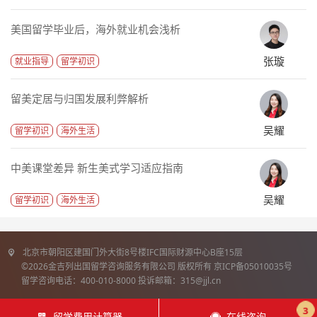
美国留学毕业后，海外就业机会浅析
张璇
就业指导
留学初识
留美定居与归国发展利弊解析
吴耀
留学初识
海外生活
中美课堂差异 新生美式学习适应指南
吴耀
留学初识
海外生活
北京市朝阳区建国门外大街8号楼IFC国际财源中心B座15层
©2026金吉列出国留学咨询服务有限公司 版权所有 京ICP备05010035号
留学咨询电话：400-010-8000 投诉邮箱：315@jjl.cn
3
留学费用计算器
在线咨询