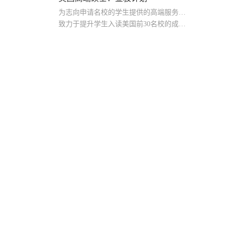
为志向申请名校的学生提供的高端服务产品
致力于提升学生入读美国前30名校的成功率
产品中涵盖背景提升项目基金，学生可根据自身背景任意选择海内/外科研与职场提升等项目