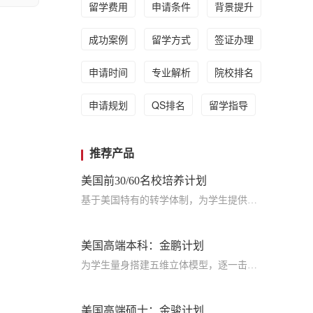
留学费用
申请条件
背景提升
成功案例
留学方式
签证办理
申请时间
专业解析
院校排名
申请规划
QS排名
留学指导
推荐产品
美国前30/60名校培养计划
基于美国特有的转学体制，为学生提供包括学术、领导力、职业等在内的长时段服务，让学生既获得名校录取，又有读完名校的实力
美国高端本科：金鹏计划
为学生量身搭建五维立体模型，逐一击破痛点，致力于提高美国TOP30本科录取成功率
美国高端硕士：金骏计划