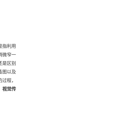
是指利用
稍微窄一
还是区别
插图以及
的过程，
，视觉传