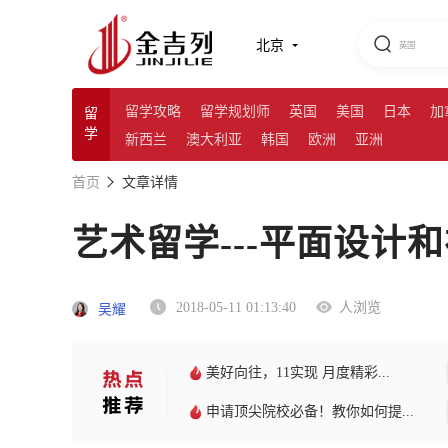
北京
留学攻略
留学规划师
英国
美国
日本
加
留
学
新西兰
澳大利亚
韩国
欧洲
亚洲
首页
文章详情
艺术留学---平面设计
2018-05-11 01:13:40
人浏览
吴耀
美好向往，11实现 月度精彩...
申请顶尖院校必备！教你如何提...