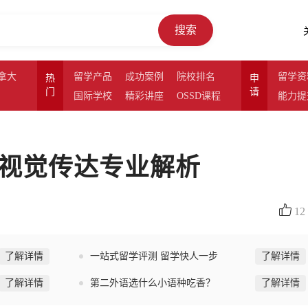
搜索
拿大
留学产品
成功案例
院校排名
留学资
热
申
门
请
国际学校
精彩讲座
OSSD课程
能力提
和视觉传达专业解析
12
了解详情
一站式留学评测 留学快人一步
了解详情
了解详情
第二外语选什么小语种吃香？
了解详情