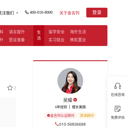
登录
400-010-8000
关注我们
关于金吉列
料
语言提升
留学安全
海外生活
生
活
升
签证准备
实习就业
移民置业
2
在线咨询
吴耀
6年经验
擅长美国
金吉列认证顾问
资深顾问
免费评估
010-56836688