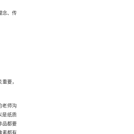
理念、传
关重要，
的老师沟
以是纸质
作品都要
像素都有