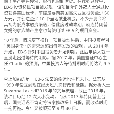
除了房产销售停滞，银行也限制借贷。在找钱过程中，
EB-5 投资移民项目被发现。该项目允许外籍人士通过投
资获得美国绿卡，前提是要向美国高失业区投资至少 50
万元，并创造至少 10 个当地就业机会。不少开发商将
其视为低成本融资渠道，借此度过劫难期。就连特朗普
女婿的家族地产生意也曾使用过 EB-5 的项目资金。
10 年后，情况变了模样。项目被炒热后，中国投资者对
“ 美国身份 ” 的需求远超出每年发放的配额。从 2014 年
开始， EB-5 针对中国投资者开始排期。此后申请人就一
直没走出过等待的阴影。据 2017 年，美国签证中心主
任 Charlie 的预测，中国投资人等待排期时间将达到 9.9
年。
雪上加霜的是， EB-5 法案的命运也生死未卜。法案从
1990 年设立到现在经历过几次修改和延期。据分析人士
Suzanne Lazickii2016 年的文章梳理，截止 2016 年，
该项目历经 12 次大小变动，而从 2017 年特朗普上台
后，国会迟迟不肯定将法案修改提上日程，而改革时间
一拖再拖。今年又被顺延至 9 月 30 日。