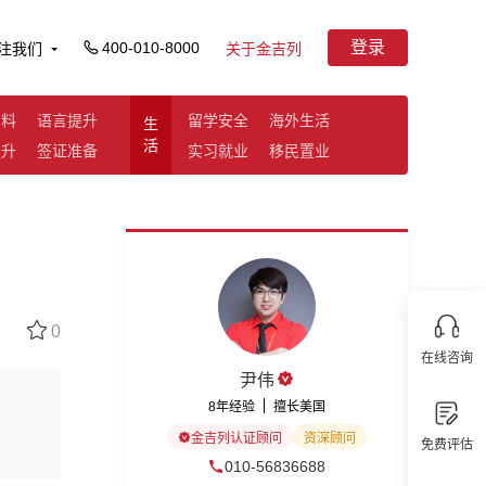
登录
400-010-8000
注我们
关于金吉列
资料
语言提升
留学安全
海外生活
生
活
提升
签证准备
实习就业
移民置业
0
在线咨询
尹伟
8年经验
擅长美国
金吉列认证顾问
资深顾问
免费评估
010-56836688