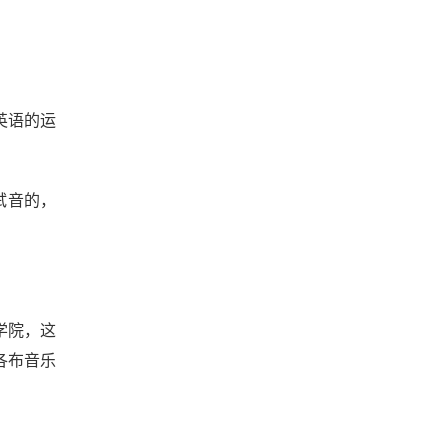
对英语的运
要试音的，
学院，这
各布音乐