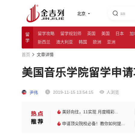
北京
留学攻略
留学规划师
英国
美国
日本
加
留
学
新西兰
澳大利亚
韩国
欧洲
亚洲
首页
文章详情
美国音乐学院留学申请
2019-11-15 13:54:15
人浏览
尹伟
美好向往，11实现 月度精彩...
申请顶尖院校必备！教你如何提...