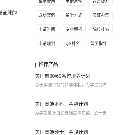
留学费用
申请条件
背景提升
誉全球的
成功案例
留学方式
签证办理
申请时间
专业解析
院校排名
申请规划
QS排名
留学指导
推荐产品
美国前30/60名校培养计划
基于美国特有的转学体制，为学生提供包括学术、领导力、职业等在内的长时段服务，让学生既获得名校录取，又有读完名校的实力
美国高端本科：金鹏计划
为学生量身搭建五维立体模型，逐一击破痛点，致力于提高美国TOP30本科录取成功率
美国高端硕士：金骏计划