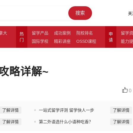
搜索
关
拿大
留学产品
成功案例
院校排名
留学
热
申
门
请
国际学校
精彩讲座
OSSD课程
能力
攻略详解~
0
了解详情
一站式留学评测 留学快人一步
了解详情
了解详情
第二外语选什么小语种吃香？
了解详情