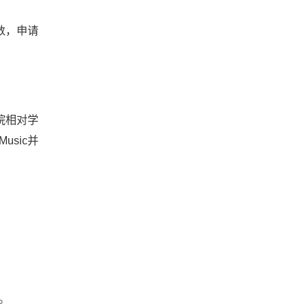
数，申请
院相对学
usic并
。