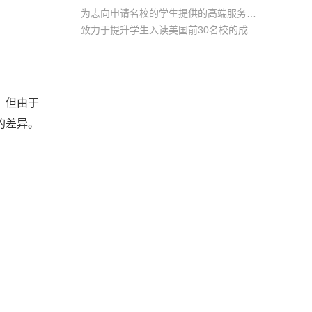
为志向申请名校的学生提供的高端服务产品
致力于提升学生入读美国前30名校的成功率
产品中涵盖背景提升项目基金，学生可根据自身背景任意选择海内/外科研与职场提升等项目
，但由于
的差异。