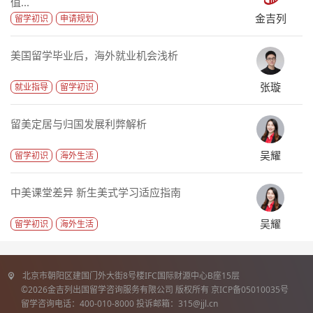
值...
金吉列
留学初识
申请规划
美国留学毕业后，海外就业机会浅析
张璇
就业指导
留学初识
留美定居与归国发展利弊解析
吴耀
留学初识
海外生活
中美课堂差异 新生美式学习适应指南
吴耀
留学初识
海外生活
北京市朝阳区建国门外大街8号楼IFC国际财源中心B座15层
©2026金吉列出国留学咨询服务有限公司 版权所有 京ICP备05010035号
留学咨询电话：400-010-8000 投诉邮箱：315@jjl.cn