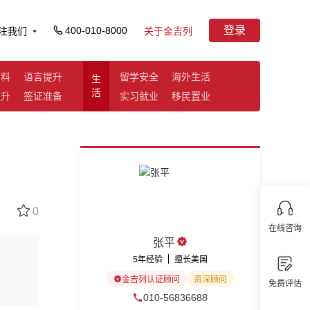
登录
400-010-8000
注我们
关于金吉列
资料
语言提升
留学安全
海外生活
生
活
提升
签证准备
实习就业
移民置业
0
在线咨询
张平
5年经验
擅长美国
金吉列认证顾问
资深顾问
免费评估
010-56836688