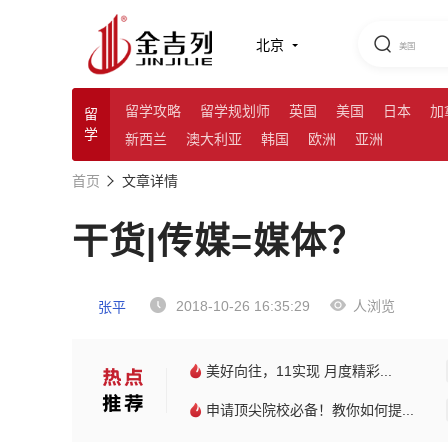
北京
留学攻略
留学规划师
英国
美国
日本
加
留
学
新西兰
澳大利亚
韩国
欧洲
亚洲
首页
文章详情
干货|传媒=媒体？
2018-10-26 16:35:29
人浏览
张平
美好向往，11实现 月度精彩...
申请顶尖院校必备！教你如何提...