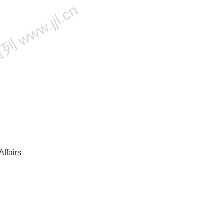
 www.jjl.cn
ffairs