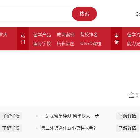
搜索
关
拿大
留学产品
成功案例
院校排名
留学
热
申
门
请
国际学校
精彩讲座
OSSD课程
能力
0
了解详情
一站式留学评测 留学快人一步
了解详情
了解详情
第二外语选什么小语种吃香？
了解详情