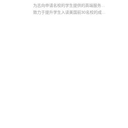
为志向申请名校的学生提供的高端服务产品
致力于提升学生入读美国前30名校的成功率
产品中涵盖背景提升项目基金，学生可根据自身背景任意选择海内/外科研与职场提升等项目