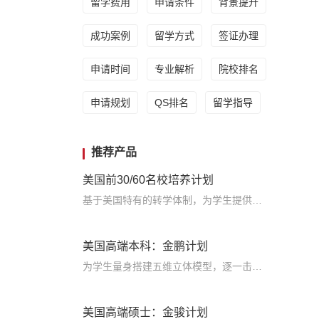
留学费用
申请条件
背景提升
成功案例
留学方式
签证办理
申请时间
专业解析
院校排名
申请规划
QS排名
留学指导
推荐产品
美国前30/60名校培养计划
基于美国特有的转学体制，为学生提供包括学术、领导力、职业等在内的长时段服务，让学生既获得名校录取，又有读完名校的实力
美国高端本科：金鹏计划
为学生量身搭建五维立体模型，逐一击破痛点，致力于提高美国TOP30本科录取成功率
美国高端硕士：金骏计划