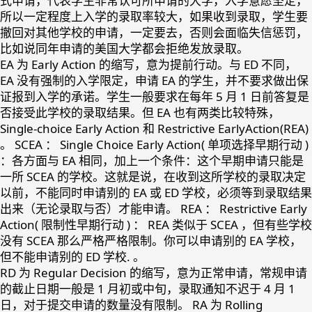
式申请，代表学生非常认可所申请的大学，入学意愿坚定，
所以一定程度上入学的录取率较大，如果收到录取，学生要
撤回对其他学校的申请，一定要去，否则会面临失信惩罚，
比如说同年申请的美国大学都会拒绝发放录取。
EA 为 Early Action 的缩写，意为提前行动。与 ED 不同，
EA 没有强制的入学限定，申请 EA 的学生，并不要求做出保
证报到入学的承诺。学生一般要求在每年 5 月 1 日前答复是
否接受此学校的录取结果。但 EA 也有两类比较特殊，
Single-choice Early Action 和 Restrictive EarlyAction(REA)
。 SCEA ： Single Choice Early Action( 单项选择早期行动 )
：各方面与 EA 相同，加上一个条件：这个早期申请只能是
一所 SCEA 的学校。这就是说，在收到这所学校的录取决定
以前，不能同时申请别的 EA 或 ED 学校，必须等到录取结果
出来（无论录取与否）才能申请。 REA ： Restrictive Early
Action( 限制性早期行动 ) ： REA 类似于 SCEA ，但有些学校
没有 SCEA 那么严格严格限制。你可以申请别的 EA 学校，
但不能申请别的 ED 学校. 。
RD 为 Regular Decision 的缩写，意为正常申请，常规申请
的截止日期一般是 1 月初或中旬，录取通知不迟于 4 月 1
日，对于提交申请的数量没有限制。 RA 为 Rolling