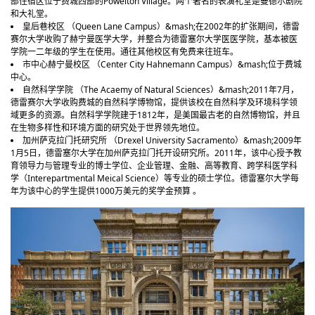
部住宿区位于费城西部的Powelton Village。两个著名的表演礼堂是曼德尔剧院
和大礼堂。
皇后巷校区 （Queen Lane Campus）&mash;在2002年的扩张期间，德雷
赛尔大学收购了赫宁曼医学大学，并整合为德雷塞尔大学医医学院，基本被医
学院一二年级的学生在使用。通往其他校区有免费来往班车。
市中心赫宁曼校区 （Center City Hahnemann Campus）&mash;位于费城
中心。
自然科学学院 （The Acaemy of Natural Sciences）&mash;2011年7月，
德雷赛尔大学收购费城的自然科学博物馆，提供该校在自然科学及环境科学领
域更多的资源。自然科学学院建于1812年，是美国最古老的自然博物馆，并且
在生物多样性和环境方面的研究处于世界领先地位。
加州萨克拉门托研究所 （Drexel University Sacramento）&mash;2009年
1月5日，德雷塞尔大学在加州萨克拉门托开设研究所。2011年，该中心授予教
育领导力与管理专业的博士学位、企业管理、金融、高等教育、跨学科医学科
学（Interepartmental Meical Science）等专业的硕士学位。德雷塞尔大学每
年为该中心的学生提供1000万美元的奖学金预算 。