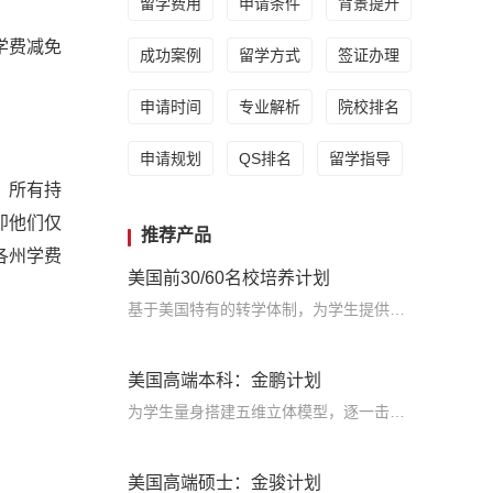
留学费用
申请条件
背景提升
学费减免
成功案例
留学方式
签证办理
申请时间
专业解析
院校排名
申请规划
QS排名
留学指导
，所有持
即他们仅
推荐产品
美各州学费
美国前30/60名校培养计划
基于美国特有的转学体制，为学生提供包括学术、领导力、职业等在内的长时段服务，让学生既获得名校录取，又有读完名校的实力
美国高端本科：金鹏计划
为学生量身搭建五维立体模型，逐一击破痛点，致力于提高美国TOP30本科录取成功率
美国高端硕士：金骏计划