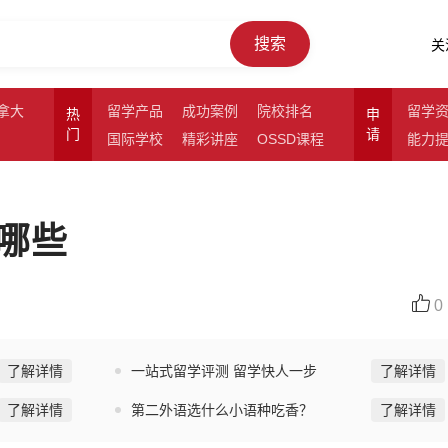
搜索
关
拿大
留学产品
成功案例
院校排名
留学
热
申
门
请
国际学校
精彩讲座
OSSD课程
能力
哪些
0
了解详情
一站式留学评测 留学快人一步
了解详情
了解详情
第二外语选什么小语种吃香？
了解详情