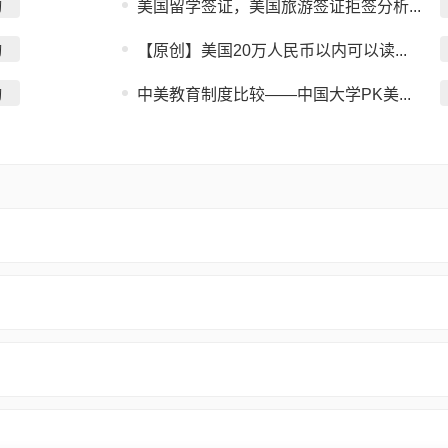
询
美国留学签证，美国旅游签证拒签分析...
询
【原创】美国20万人民币以内可以读...
询
中美教育制度比较——中国大学PK美...