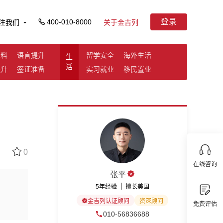
登录
400-010-8000
注我们
关于金吉列
资料
语言提升
留学安全
海外生活
生
活
提升
签证准备
实习就业
移民置业
0
在线咨询
张平
5年经验
擅长美国
金吉列认证顾问
资深顾问
免费评估
010-56836688