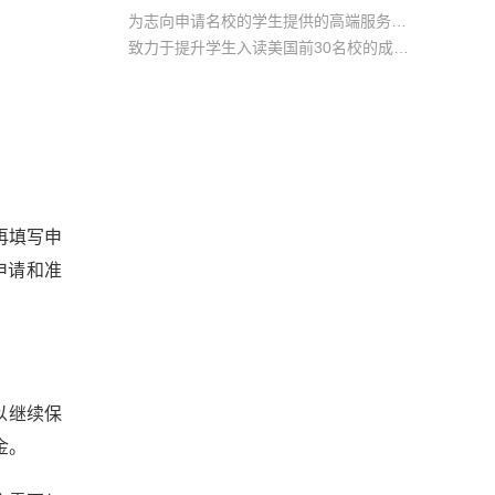
为志向申请名校的学生提供的高端服务产品
致力于提升学生入读美国前30名校的成功率
产品中涵盖背景提升项目基金，学生可根据自身背景任意选择海内/外科研与职场提升等项目
再填写申
在申请和准
以继续保
金。