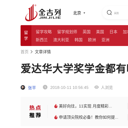
北京
留学攻略
留学规划师
英国
美国
日本
加
留
学
新西兰
澳大利亚
韩国
欧洲
亚洲
首页
文章详情
爱达华大学奖学金都有
2018-10-11 10:56:45
人浏览
张平
美好向往，11实现 月度精彩...
申请顶尖院校必备！教你如何提...