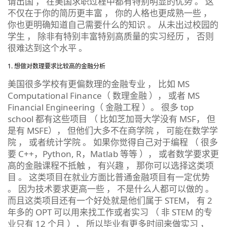
请出国 ， 在美国求职过程中都有特别明显的优势 。 这
不仅在于你的简历更丰富 ， 你的人格也更成熟一些 ，
你也更明确知道自己需要什么的知识 。 从未出过校园的
学生 ， 除非有特别丰富特别高质量的实习经历 ， 否则
很难达到这个水平 。
想做对数理要求比较高的金融分析
美国很多学校有更偏数理的金融专业 ， 比如 MS
Computational Finance（ 数理金融 ）， 或者 MS
Financial Engineering（ 金融工程 ）。 很多 top
school 都有这些项目 （ 比如芝加哥大学没有 MSF， 但
是有 MSFE）， 但他们大多不在商学院 ， 可能在数学学
院 ， 或者统计学院 。 如果你觉得自己对于编程 （ 很多
要 C++，Python, R，Matlab 等等 ）， 或者数学要求更
高的金融课程不抵触 ， 有兴趣 ， 那你可以选择这类项
目 。 这类项目在就业方面比普通金融项目有一定优势
。 因为技术要求更高一些 ， 不是什么人都可以做的 。
而且这类项目还有一个好处就是他们属于 STEM， 有 2
年多的 OPT 可以用来找工作或者实习 （ 非 STEM 的专
业只有 12 个月 ）， 所以毕业有更多时间来做实习 ，