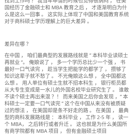
找到工作吗 ？ 我当年申请的时候也觉得很纳闷 ， 在美
国经历了金融硕士和 MBA 教育之后 ， 才逐渐明白为什
么是这么一回事 。 这实际上体现了中国和美国教育系统
对于商科硕士学历理解上的巨大差异 。
差异在哪 ？
在中国 ， 咱们最典型的发展路线就是 ” 本科毕业读硕士
再就业 “。 俺娘说了 ， 多一个学历总比少一个强 ， 书
最好一口气读完 ， 趁当学生把能学的都学了 ， 攒够了
知识这辈子就不愁了 。 不光俺娘这么想 ， 全中国都这
么想 。 用人单位有硕士生就不招本科生 ， 银行柜员都
从大专生变成是一水儿的外国名校毕业研究生了 。 谁敢
不读个硕士再出来混 ？！ 而来美国之后你会发现 ，“ 本
科硕士一定要一口气读完 ” 这个在中国从来没有被质疑
过的想法 ， 在美国却是条不好走的路 。 在美国 ， 最典
型的商科发展路线是 ： 本科毕业 ， 工作 2-5 年 ， 读一
个 MBA， 之后转行或者升迁 。 这也就是为什么美国所
有商学院都有 MBA 项目 ， 但有金融硕士项目