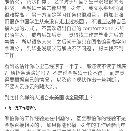
解情况 ， 请求推荐 。 这个对于中国学生来说是很大的
挑战 。 金融硕士通常都只有 1-2 年 ， 英文水平短时间
很难提高 ， 另一方面是学习任务也很艰巨 ， 再加上咱
们很多中国学生从来没有走出过校园 ， 不适应这种自己
攒人脉的方式 ， 不喜欢迈出自己的 comfort zone 去结
识陌生人 ， 或者后知后觉 ， 觉得找工作是毕业之后的
事情 ， 所以很多人来了之后就干脆只在图书馆看书学习
拿满分 ， 到毕业发现学历解决不了问题 ， 根本找不到
工作 。
看到这估计你心里已经凉了一半了 。 那还读不读了到底
？ 给指条活路好吗 ？ 不是说金融硕士读不得 ， 而是觉
得要根据自己的情况 ， 以及这个现状作出一些判断 ，
不要人云亦云的随大流 。
到底什么样的人适合来美国读金融硕士 ？
有一定工作经验的
哪怕你的工作经验是在中国的 ， 甚至哪怕你的经验不是
金融直接相关的 ， 如果你能积攒 1-2 年的工作经验再申