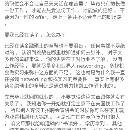
的职位会不会让自己天天活在痛苦里 ？ 毕竟只有擅长做
一份工作 ， 才能去热爱这份工作 ， 才能做的更好 ， 不
要因为一时的 offer， 走上一条并不适合自己的职场路
。
那我已经在读了 ， 怎么办 ？
已经在读金融硕士的童鞋也不要沮丧 ， 任何事都不是绝
对的 。 认识到挑战在哪里就知道如何去弥补 。 对于大
多数的童鞋来说 ， 你的劣势在于对行业不了解 ， 没有
工作经验 ， 那就尽量多和业界人 networking， 多找机
会做实习来弥补这方面的不足 ， 这也就是为什么我一直
在强调 networking 和找实习的重要性 。 事实上有很多
读金融硕士的童鞋还是通过努力找到工作留下来的 。
立志毕业就回国就业的 ， 不要觉得这篇文章跟你就没有
关系了 。 我知道你一开始就打定主意不在美国找工作了
， 所以别人奔波于招聘会宣讲会的时候你可以在家里玩
游戏看韩剧开火锅趴 。 可是现在国内竞争压力也很大
， 咱父母那代给咱灌输的 ‘ 书读好 ， 学历拿到 ， 其他