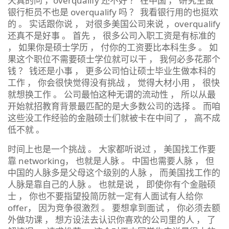
天真的问 ，overqualify 还不好 ？ 在中国 ， 研究生做
银行柜员不也是 overqualify 吗 ？ 我看银行用的也挺欢
的 。 实话跟你说 ， 对很多美国公司来说 ，overqualify
还真不是好事 。 首先 ， 很多公司入职工资是有标准的
， 如果你是硕士学历 ， 付你的工资要比本科生多 。 如
果这个职位不需要硕士学位就可以干 ， 我何必多花那个
钱 ？ 钱还是小事 ， 更多公司怕让硕士毕业生做本科的
工作 ， 你会很快觉得没有挑战 ， 觉得大材小用 ， 很快
就想换工作 。 公司最怕这种无谓的流动性 ， 所以从最
开始就招教育背景最匹配的是大多数公司的选择 。 而咱
这些没工作经验的金融硕士们就被卡在中间了 ， 高不成
低不就 。
时间上也是一个挑战 。 大家都听说过 ， 美国找工作要
靠 networking， 也就是人脉 。 中国也需要人脉 ， 但
中国的人脉多是父母这个级别的人脉 ， 而美国找工作的
人脉是靠自己的人脉 。 也就是说 ， 即使你有个金融硕
士 ， 你也不要指望投简历就一定有人面试有人给你
offer， 因为竞争很激烈 。 要想拿到面试 ， 你必须去额
外做功课 ， 想方设法去认识你喜欢的公司里的人 ， 了