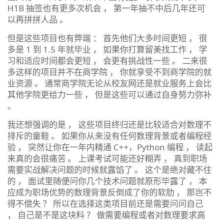
H1B 抽签也有更多次机会 ， 第一年抽不中后几年还可
以再拼拼人品 。
但是这些项目也有弊端 ： 首先他们大多时间更短 ， 很
多是 1 到 1.5 年就毕业 ， 如果你打算留美找工作 ， 学
习和适应时间都会更短 ， 会更有挑战性一些 。 二来很
多这样的项目并不在商学院 ， 你就享受不到商学院的就
业资源 。 通常商学院无论从校友网还是就业服务上会比
其他学院更给力一些 ， 但是这些可以通过自身努力弥补
。
我还想强调的是 ， 这些项目终归还是比较适合对数理不
排斥的童鞋 。 如果你从来没有任何数理背景或者编程经
验 ， 突然让你在一年内精通 C++，Python 编程 ， 读起
来真的会很痛苦 。 上课考试可能还好糊弄 ， 真到职场
需要实战解决问题的时候就露馅了 。 这个是绝对藏不住
的 ， 面试里随便问你几个技术问题就原形毕露了 ， 本
应成为职场优势的数理背景反倒成了你的软肋 ， 那岂不
得不偿失 ？ 所以在选择这类项目前还是需要问问自己
， 自己是不是这块料 ？ 做需要编程或者对数理要求高