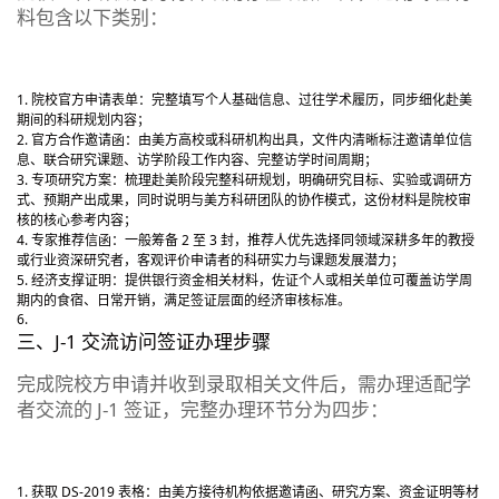
料包含以下类别：
院校官方申请表单：完整填写个人基础信息、过往学术履历，同步细化赴美
期间的科研规划内容；
官方合作邀请函：由美方高校或科研机构出具，文件内清晰标注邀请单位信
息、联合研究课题、访学阶段工作内容、完整访学时间周期；
专项研究方案：梳理赴美阶段完整科研规划，明确研究目标、实验或调研方
式、预期产出成果，同时说明与美方科研团队的协作模式，这份材料是院校审
核的核心参考内容；
专家推荐信函：一般筹备 2 至 3 封，推荐人优先选择同领域深耕多年的教授
或行业资深研究者，客观评价申请者的科研实力与课题发展潜力；
经济支撑证明：提供银行资金相关材料，佐证个人或相关单位可覆盖访学周
期内的食宿、日常开销，满足签证层面的经济审核标准。
三、J-1 交流访问签证办理步骤
完成院校方申请并收到录取相关文件后，需办理适配学
者交流的 J-1 签证，完整办理环节分为四步：
获取 DS-2019 表格：由美方接待机构依据邀请函、研究方案、资金证明等材