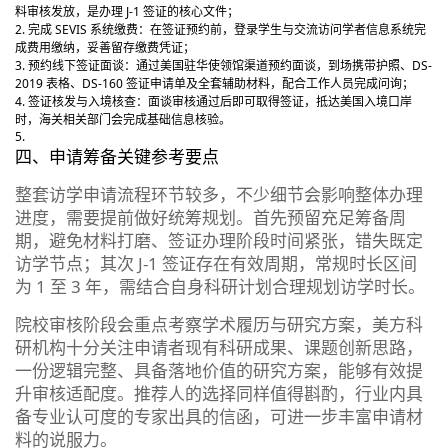
料审核发放，是办理 J-1 签证的核心文件；
完成 SEVIS 系统缴费：在签证预约前，登录学生与交流访问学者信息系统完
成费用缴纳，妥善留存缴费凭证；
预约线下签证面谈：通过美国驻华使领馆渠道预约面谈，到场携带护照、DS-
2019 表格、DS-160 签证申请单及全套辅助材料，配合工作人员完成问询；
签证核发与入境核查：面谈审核通过后即可取得签证，抵达美国入境口岸
时，海关相关部门会完成基础信息核验。
四、申请筹备关键参考要点
整套访学申请流程环节较多，不少细节会影响整体办理
进度，需要提前做好统筹规划。首先预留充足筹备周
期，避免材料打磨、签证办理阶段时间紧张，错失既定
访学节点；其次 J-1 签证存在有效周期，常规时长区间
为 1 至 3 年，需结合自身科研计划合理规划访学时长。
院校审核阶段会重点考察学术履历与研究方案，美方科
研机构十分关注申请者现有科研成果、课题创新思路，
一份逻辑完整、具备落地价值的研究方案，能够有效提
升审核适配度。推荐人的选择同样值得斟酌，行业内具
备专业认可度的专家出具的信函，可进一步丰富申请材
料的说服力。