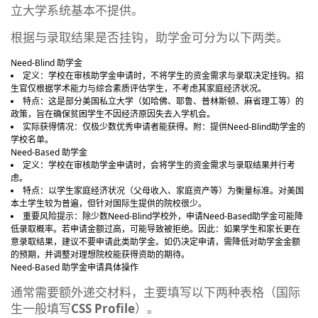
立大学系统基本不提供。
根据与录取结果是否挂钩，助学金可分为以下两类。
Need-Blind 助学金
定义：学校在审核助学金申请时，不将学生的资金需求与录取决定挂钩。招
生官仅根据学术能力与综合素质评估学生，不考虑其家庭经济状况。
特点：这是部分美国私立大学（如哈佛、耶鲁、普林斯顿、麻省理工等）的
政策，旨在确保贫困学生不因经济原因失去入学机会。
实际获得情况：仅极少数优秀申请者能获得。附：提供Need-Blind助学金的
学校名单。
Need-Based 助学金
定义：学校在审核助学金申请时，会将学生的资金需求与录取结果并行考
虑。
特点：以学生家庭经济状况（父母收入、家庭资产等）为衡量标准。对美国
本土学生较为普遍，但针对国际生提供的院校很少。
重要风险提示：除少数Need-Blind学校外，申请Need-Based助学金可能降
低录取概率。若申请金额过高，可能导致被拒绝。因此：如果学生和家长更在
意录取结果，建议不要申请此类助学金。如仍决定申请，需降低对助学金金额
的预期，并调整对理想院校能获得资助的期待。
Need-Based 助学金申请具体操作
通常需要额外递交材料，主要填写以下两种表格（国际
生一般填写
CSS Profile
）。