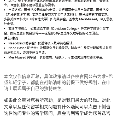
定义：基于学生的学业优秀程度发放的奖学金，主要起表彰作用，名额很
少，且金额通常不足以覆盖全部需求。
申请方式：部分学校无需单独申请，会根据网申信息自动评审。部分学校
（尤其是文理学院）要求单独提交奖学金申请或材料，需仔细查看学校要求。
多数美国本科大U（综合性大学）如有奖学金，基本为 Merit-based，且无需额
外申请。
文理学院机会：如戴维森学院（Davidson College）等文理学院提供奖学
金，国际生也有机会获得——这是部分学生选择文理学院的考虑因素。
总结建议
Need-Blind 助学金：仅适合极少数申请者尝试。
Need-Based 助学金：流程复杂且影响录取，除非学生及家长明确要求并愿
意承担风险，否则不建议申请。
Merit-based 奖学金：表彰性质，名额少，可主动关注并按要求申请。
本文仅作信息汇总，具体政策请以各校官网公布为准~希
望年轻学子，都能在战略清晰的前提下做好规划，在申
请上展现属于自己的独特底色。
如果此文章对您有所帮助，是对我们最大的鼓励。对此
文章以及任何留学相关问题有什么疑问可以点击下侧咨
询栏询问专业的留学顾问，愿金吉列留学成为您首选咨