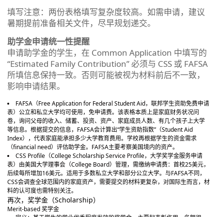
填写注意：两份表格填写复杂度较高。如需申请，建议
暑期提前准备相关文件，尽早规划递交。
助学金申请统一性提醒
申请助学金的学生，在 Common Application 中填写的
“Estimated Family Contribution” 必须与 CSS 或 FAFSA
所填信息保持一致。否则可能被视为材料前后不一致，
影响申请结果。
FAFSA（Free Application for Federal Student Aid，联邦学生资助免费申请
表）公立和私立大学均可使用，免申请费。该表格本质上是家庭财务状况问
卷，询问父母的收入、储蓄、投资、资产、家庭成员人数、有几个孩子上大学
等信息。根据提交的信息，FAFSA会计算出“学生资助指数”（Student Aid
Index），代表家庭能承担多少大学教育费用。学校再根据学生的资金需求
（financial need）评估助学金。FAFSA主要考察美国境内的资产。
CSS Profile（College Scholarship Service Profile，大学奖学金服务申请
表）由美国大学理事会（College Board）管理，需缴纳申请费：首校25美元，
后续每所增加16美元。适用于多数私立大学和部分公立大学。与FAFSA不同，
CSS会调查全球范围内的家庭资产，需要提交的材料更复杂，对国际生而言，材
料的认可度也需特别关注。
再次，奖学金（Scholarship）
Merit-based 奖学金