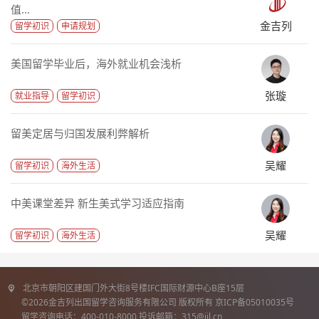
值...
金吉列
留学初识
申请规划
美国留学毕业后，海外就业机会浅析
张璇
就业指导
留学初识
留美定居与归国发展利弊解析
吴耀
留学初识
海外生活
中美课堂差异 新生美式学习适应指南
吴耀
留学初识
海外生活
北京市朝阳区建国门外大街8号楼IFC国际财源中心B座15层
©2026金吉列出国留学咨询服务有限公司 版权所有 京ICP备05010035号
留学咨询电话：400-010-8000 投诉邮箱：315@jjl.cn